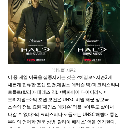
'헤일로' 시즌2
이 중 제일 이목을 집중시키는 것은 <헤일로> 시즌2에
새롭게 합류한 조셉 모건(제임스 애커슨 역)과 크리스티나
로들로(탈리아 테레즈 역). <뱀파이어 다이어리>, <
오리지널스>의 조셉 모건은 UNSC 비밀 해군 정보국
소속의 정보 요원 ‘제임스 애커슨’ 역을, <아무도 살아서
나갈 수 없다>의 크리스티나 로들로는 UNSC 해병대 통신
부대의 언어학 전문 상병 ‘탈리아 페레스’ 역을 연기한다.