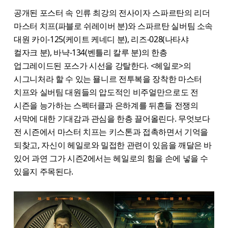
공개된 포스터 속 인류 최강의 전사이자 스파르탄의 리더
마스터 치프(파블로 쉬레이버 분)와 스파르탄 실버팀 소속
대원 카이-125(케이트 케네디 분), 리즈-028(나타샤
컬자크 분), 바냑-134(벤틀리 칼루 분)의 한층
업그레이드된 포스가 시선을 강탈한다. <헤일로>의
시그니처라 할 수 있는 묠니르 전투복을 장착한 마스터
치프와 실버팀 대원들의 압도적인 비주얼만으로도 전
시즌을 능가하는 스펙터클과 은하계를 뒤흔들 전쟁의
서막에 대한 기대감과 관심을 한층 끌어올린다. 무엇보다
전 시즌에서 마스터 치프는 키스톤과 접촉하면서 기억을
되찾고, 자신이 헤일로와 밀접한 관련이 있음을 깨달은 바
있어 과연 그가 시즌2에서는 헤일로의 힘을 손에 넣을 수
있을지 주목된다.