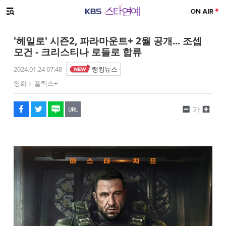
SNS 공유하기
해시태그
메뉴 열기
페이스북
트위터
네이버
URL복사
글씨 작게보기
글씨 크게보기
'헤일로' 시즌2, 파라마운트+ 2월 공개... 조셉
모건 - 크리스티나 로들로 합류
2024.01.24 07:48
랭킹뉴스
영화
플릭스+
가