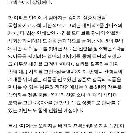
코엑스에서 상영된다.
한 아파트 단지에서 벌어지는 강아지 실종사건을
독창적이고 사회 비판적으로 그려낸 데뷔작 <플란다스의
개>부터, 화성 연쇄살인 사건을 모티브로 당시의 암울한
사회상과 시대적 모순을 풍자적으로 풀어낸 <살인의 추억
>, 기존 괴수 장르를 벗어난 새로운 전형을 창조해낸 <괴물
>, 아들을 지키려는 엄마의 이야기를 통해 극단의 모성과
그 어두운 내면을 그려낸 <마더>, 설원을 질주하는 기차
안의 계급 사회를 그린 <설국열차>까지. 언제나 관객들의
기대를 뛰어넘는 작품을 선보였던 봉준호 감독의 작품을
만나볼 수 있는 ‘봉준호 전작전’에서는 이들 5편의 작품을
상영하는 것은 물론, ‘옥자’와 산골 소녀 ‘미자’의 사랑과
모험을 그린 <옥자>를 단 한 번, 무료 상영회로 만나볼 수
있는 이벤트도 함께 진행될 예정이다.
특히 <마더>는 오리지널 버전과 흑백판(영문 자막 삽입)이