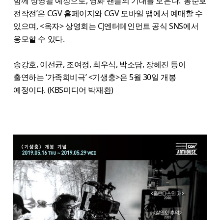
함께 상영될 예정으로, 영화 팬들의 기대를 모은다. ‘봉준호
전작전’은 CGV 홈페이지와 CGV 모바일 앱에서 예매할 수
있으며, <옥자> 상영회는 CJ엔터테인먼트 공식 SNS에서
응모할 수 있다.
송강호, 이선균, 조여정, 최우식, 박소담, 장혜진 등이
출연하는 ‘가족희비극’ <기생충>은 5월 30일 개봉
예정이다. (KBS미디어 박재환)