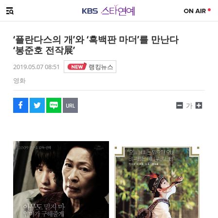
SNS 공유하기
해시태그
메뉴 열기
페이스북
트위터
네이버
URL복사
글씨 작게보기
글씨 크게보기
‘플란다스의 개’와 ‘흑백판 마더’를 만난다
‘봉준호 전작展’
2019.05.07 08:51
랭킹뉴스
영화
가