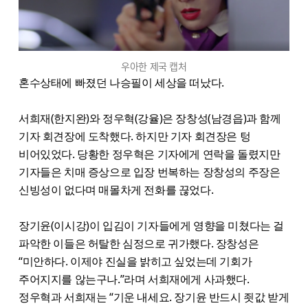
우아한 제국 캡처
혼수상태에 빠졌던 나승필이 세상을 떠났다.
서희재(한지완)와 정우혁(강율)은 장창성(남경읍)과 함께
기자 회견장에 도착했다. 하지만 기자 회견장은 텅
비어있었다. 당황한 정우혁은 기자에게 연락을 돌렸지만
기자들은 치매 증상으로 입장 번복하는 장창성의 주장은
신빙성이 없다며 매몰차게 전화를 끊었다.
장기윤(이시강)이 입김이 기자들에게 영향을 미쳤다는 걸
파악한 이들은 허탈한 심정으로 귀가했다. 장창성은
“미안하다. 이제야 진실을 밝히고 싶었는데 기회가
주어지지를 않는구나.”라며 서희재에게 사과했다.
정우혁과 서희재는 “기운 내세요. 장기윤 반드시 죗값 받게