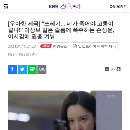
SNS 공유하기
메뉴 열기
페이스북
트위터
네이버
URL복사
글씨 작게보기
글씨 크게보기
[우아한 제국] “쓰레기... 네가 죽어야 고통이
끝나!” 이상보 잃은 슬픔에 폭주하는 손성윤,
이시강에 권총 겨눠
2024.01.16 21:20
랭킹뉴스
일일드라마 우아한 제국
KBS
KBS드라마
가