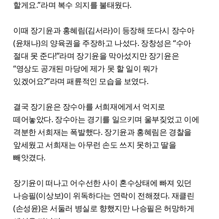
할게요.”라며 복수 의지를 불태웠다.
이때 장기윤과 홍혜림(김서라)이 등장해 또다시 장수아
(윤채나)의 양육권을 주장하고 나섰다. 장창성은 “수아
절대 못 준다!”라며 장기윤을 막아섰지만 장기윤은
“영상도 공개된 마당에 제가 못 할 일이 뭐가
있겠어요?”라며 패륜적인 모습을 보였다.
결국 장기윤은 장수아를 서희재에게서 억지로
떼어놓았다. 장수아는 경기를 일으키며 울부짖었고 이에
격분한 서희재는 폭발했다. 장기윤과 홍혜림은 경찰을
앞세웠고 서희재는 아무런 손도 쓰지 못하고 딸을
빼앗겼다.
장기윤이 떠나고 어수선한 사이 혼수상태에 빠져 있던
나승필(이상보)이 위독하다는 연락이 전해졌다. 재클린
(손성윤)은 서둘러 병실로 향했지만 나승필은 허망하게