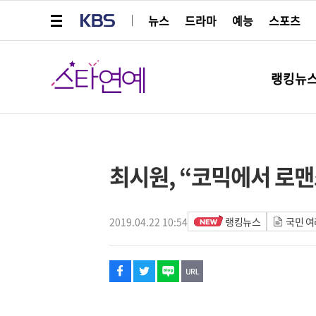
메뉴 열기
KBS
뉴스
드라마
예능
스포츠
스타연예
랭킹뉴
페이스북
트위터
네이버
URL복사
글씨 작게보기
글씨 크게보기
해시태그
최시원, “코믹에서 로
2019.04.22 10:54
랭킹뉴스
국민 