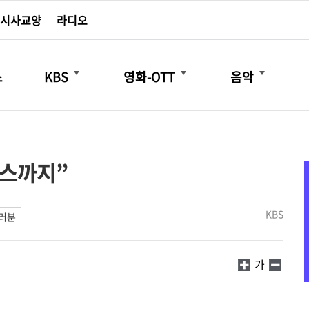
시사교양
라디오
더보기
더보기
더보기
스
KBS
영화-OTT
음악
맨스까지”
KBS
여러분
가