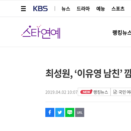
메뉴 열기
KBS
뉴스
드라마
예능
스포츠
스타연예
랭킹뉴
페이스북
트위터
네이버
URL복사
글씨 작게보기
글씨 크게보기
해시태그
최성원, ‘이유영 남친’ 
2019.04.02 10:07
랭킹뉴스
국민 