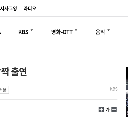
시사교양
라디오
더보기
더보기
더보기
스
KBS
영화-OTT
음악
깜짝 출연
KBS
여러분
가