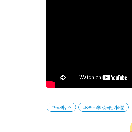
#드라마뉴스
#KBS드라마☆국민여러분