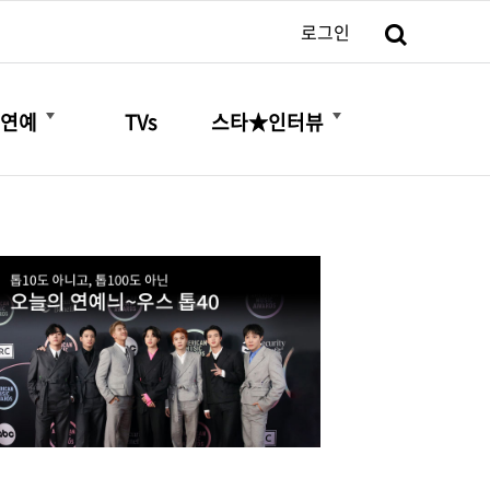
검색
로그인
더보기
더보기
연예
TVs
스타★인터뷰