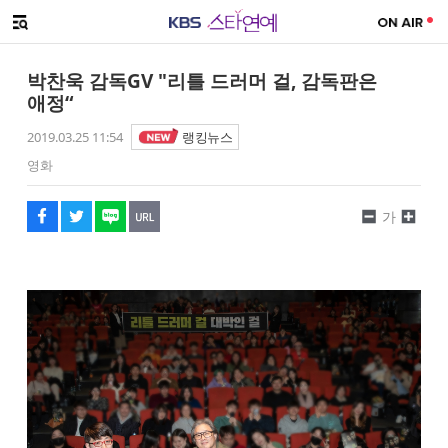
SNS 공유하기
해시태그
메뉴 열기
페이스북
트위터
네이버
URL복사
글씨 작게보기
글씨 크게보기
박찬욱 감독GV "리틀 드러머 걸, 감독판은
애정“
2019.03.25 11:54
랭킹뉴스
영화
가