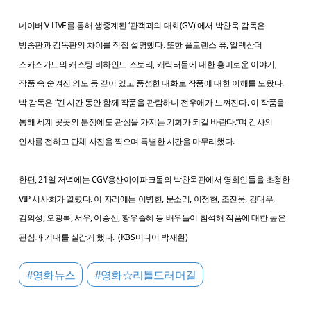
네이버 V LIVE를 통해 생중계된 ‘관객과의 대화(GV)'에서 박찬욱 감독은
방송판과 감독판의 차이를 직접 설명했다. 또한 플로렌스 퓨, 알렉산더
스카스가드의 캐스팅 비하인드 스토리, 캐릭터들에 대한 흥미로운 이야기,
작품 속 숨겨진 의도 등 깊이 있고 풍성한 대화로 작품에 대한 이해를 도왔다.
박 감독은 “긴 시간 동안 함께 작품을 관람하니 전우애가 느껴진다. 이 작품을
통해 세계 곳곳의 분쟁에도 관심을 가지는 기회가 되길 바란다.”며 감사의
인사를 전하고 단체 사진을 찍으며 특별한 시간을 마무리했다.
한편, 21일 저녁에는 CGV용산아이파크몰의 박찬욱관에서 영화인들을 초청한
VIP 시사회가 열렸다. 이 자리에는 이병헌, 문소리, 이정현, 조진웅, 김태우,
김의성, 오광록, 서우, 이승신, 황우슬혜 등 배우들이 참석해 작품에 대한 높은
관심과 기대를 실감케 했다. (KBS미디어 박재환)
#영화뉴스
#영화☆리틀드러머걸