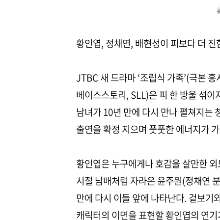
황인엽, 정채연, 배현성이 피보다 더 진
JTBC 새 드라마 ‘조립식 가족’(극본
베이스스토리, SLL)은 피 한 방울 섞
남녀가 10년 만에 다시 만나 펼쳐지는 
출연을 확정 지으며 풋풋한 에너지가 
황인엽은 누구에게나 호감을 살만한 외모
시절 남매처럼 자라온 윤주원(정채연 분)
만에 다시 이들 앞에 나타난다. 겉보기
캐릭터의 이면을 표현할 황인엽의 연기