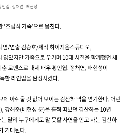
황인엽, 정채연, 배현성
한 ‘조립식 가족’으로 뭉친다.
 홍시영/연출 김승호/제작 하이지음스튜디오,
이지 않았지만 가족으로 우기며 10대 시절을 함께했던 세
청춘 로맨스로 대세 배우 황인엽, 정채연, 배현성이
가득한 라인업을 완성시켰다.
에 아쉬울 것 없어 보이는 김산하 역을 연기한다. 어린
, 강해준(배현성 분)을 훌쩍 떠났던 김산하는 10년
와는 달리 누구에게도 말 못할 사연을 안고 사는 김산하
가 기대된다.