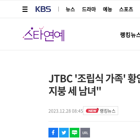
메뉴 열기
KBS
뉴스
드라마
예능
스포츠
스타연예
랭킹뉴
페이스북
트위터
네이버
URL복사
글씨 작게보기
글씨 크게보기
해시태그
스타박스
JTBC '조립식 가족' 황
지붕 세 남녀"
2023.12.28 08:45
랭킹뉴스