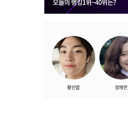
황인엽
정채연