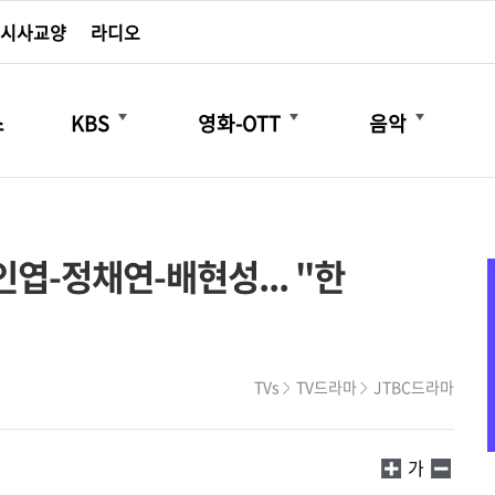
시사교양
라디오
더보기
더보기
더보기
스
KBS
영화-OTT
음악
인엽-정채연-배현성... "한
TVs
TV드라마
JTBC드라마
가