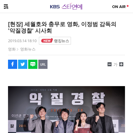
SNS 공유하기
메뉴 열기
페이스북
트위터
네이버
URL복사
글씨 작게보기
글씨 크게보기
[현장] 세월호와 충무로 영화, 이정범 감독의
'악질경찰' 시사회
2019.03.14 18:10
랭킹뉴스
영화
영화뉴스
가