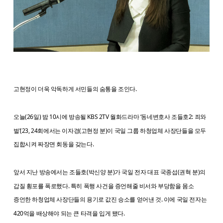
고현정이 더욱 악독하게 서민들의 숨통을 조인다.
오늘(26일) 밤 10시에 방송될 KBS 2TV 월화드라마 ‘동네변호사 조들호2: 죄와
벌’(23, 24회에서는 이자경(고현정 분)이 국일 그룹 하청업체 사장단들을 모두
집합시켜 짜장면 회동을 갖는다.
앞서 지난 방송에서는 조들호(박신양 분)가 국일 전자 대표 국종섭(권혁 분)의
갑질 횡포를 폭로했다. 특히 폭행 사건을 증언해줄 비서와 부당함을 몸소
증언한 하청업체 사장단들의 용기로 값진 승소를 얻어낸 것. 이에 국일 전자는
420억을 배상해야 되는 큰 타격을 입게 됐다.