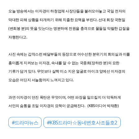
오늘 방송에서는 이자경이 하청업체 사장단들을 불러모아놓고 국일 전자의
막대한 피해 상황을 타개하기 위해 치졸한 묘책을 부린다. 선대 회장 국현일
(변희봉 분)의 뜻을 잇는다는 명분하에 전원을 충격으로 물들일 악랄한 갑질을
자행한다고.
사진 속에는 갑작스런 배달부들의 등장으로 어수선한 분위기의 회의실과 이를
흥미롭게 지켜보는 이자경, 속내를 알 수 없는 국종희(장하란 분)의 묘한
기류가 담겨 있다. 무엇보다 살짝 미소 지은 얼굴로 마이크 앞에선 이자경의
모습은 어딘지 서늘함까지 느껴지고 있다.
과연 이자경이 던진 폭탄은 무엇이며, 어떤 파장을 일으킬지 더 악독하게
서민의 숨통을 조일 이자경의 묘책이 궁금해진다. (KBS미디어 박재환)
#드라마뉴스
#KBS드라마☆동네변호사조들호2