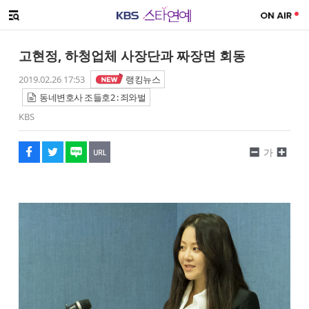
SNS 공유하기
해시태그
메뉴 열기
페이스북
트위터
네이버
URL복사
글씨 작게보기
글씨 크게보기
고현정, 하청업체 사장단과 짜장면 회동
2019.02.26 17:53
랭킹뉴스
동네변호사 조들호2 : 죄와벌
KBS
가