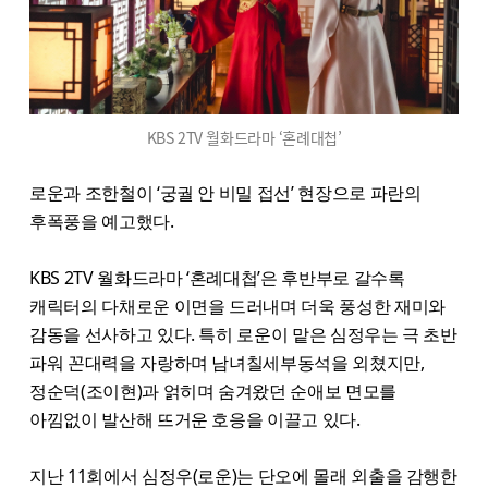
KBS 2TV 월화드라마 ‘혼례대첩’
로운과 조한철이 ‘궁궐 안 비밀 접선’ 현장으로 파란의
후폭풍을 예고했다.
KBS 2TV 월화드라마 ‘혼례대첩’은 후반부로 갈수록
캐릭터의 다채로운 이면을 드러내며 더욱 풍성한 재미와
감동을 선사하고 있다. 특히 로운이 맡은 심정우는 극 초반
파워 꼰대력을 자랑하며 남녀칠세부동석을 외쳤지만,
정순덕(조이현)과 얽히며 숨겨왔던 순애보 면모를
아낌없이 발산해 뜨거운 호응을 이끌고 있다.
지난 11회에서 심정우(로운)는 단오에 몰래 외출을 감행한