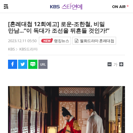
SNS 공유하기
메뉴 열기
페이스북
트위터
네이버
URL복사
글씨 작게보기
글씨 크게보기
[혼례대첩 12회예고] 로운-조한철, 비밀
만남...“이 독대가 조선을 뒤흔들 것인가!”
2023.12.11 05:50
랭킹뉴스
월화드라마 혼례대첩
KBS
KBS드라마
가