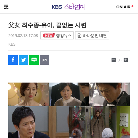
SNS 공유하기
메뉴 열기
페이스북
트위터
네이버
URL복사
글씨 작게보기
글씨 크게보기
父女 최수종-유이, 끝없는 시련
2019.02.18 17:08
랭킹뉴스
하나뿐인 내편
KBS
가