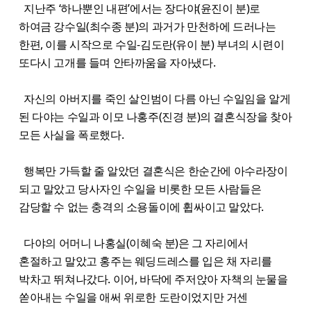
지난주 ‘하나뿐인 내편’에서는 장다야(윤진이 분)로
하여금 강수일(최수종 분)의 과거가 만천하에 드러나는
한편, 이를 시작으로 수일-김도란(유이 분) 부녀의 시련이
또다시 고개를 들며 안타까움을 자아냈다.
자신의 아버지를 죽인 살인범이 다름 아닌 수일임을 알게
된 다야는 수일과 이모 나홍주(진경 분)의 결혼식장을 찾아
모든 사실을 폭로했다.
행복만 가득할 줄 알았던 결혼식은 한순간에 아수라장이
되고 말았고 당사자인 수일을 비롯한 모든 사람들은
감당할 수 없는 충격의 소용돌이에 휩싸이고 말았다.
다야의 어머니 나홍실(이혜숙 분)은 그 자리에서
혼절하고 말았고 홍주는 웨딩드레스를 입은 채 자리를
박차고 뛰쳐나갔다. 이어, 바닥에 주저앉아 자책의 눈물을
쏟아내는 수일을 애써 위로한 도란이었지만 거센