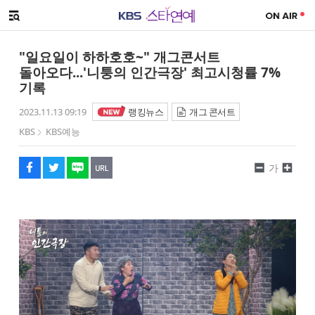
SNS 공유하기
메뉴 열기
페이스북
트위터
네이버
URL복사
글씨 작게보기
글씨 크게보기
"일요일이 하하호호~" 개그콘서트
돌아오다...'니퉁의 인간극장' 최고시청률 7%
기록
2023.11.13 09:19
랭킹뉴스
개그 콘서트
KBS
KBS예능
가