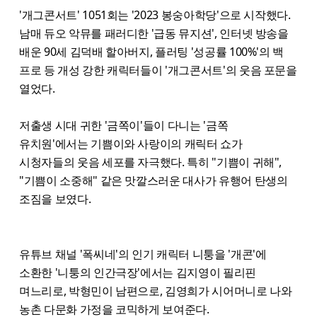
'개그콘서트' 1051회는 '2023 봉숭아학당'으로 시작했다.
남매 듀오 악뮤를 패러디한 '급동 뮤지션', 인터넷 방송을
배운 90세 김덕배 할아버지, 플러팅 '성공률 100%'의 백
프로 등 개성 강한 캐릭터들이 '개그콘서트'의 웃음 포문을
열었다.
저출생 시대 귀한 '금쪽이'들이 다니는 '금쪽
유치원'에서는 기쁨이와 사랑이의 캐릭터 쇼가
시청자들의 웃음 세포를 자극했다. 특히 "기쁨이 귀해",
"기쁨이 소중해" 같은 맛깔스러운 대사가 유행어 탄생의
조짐을 보였다.
유튜브 채널 '폭씨네'의 인기 캐릭터 니퉁을 '개콘'에
소환한 '니퉁의 인간극장'에서는 김지영이 필리핀
며느리로, 박형민이 남편으로, 김영희가 시어머니로 나와
농촌 다문화 가정을 코믹하게 보여준다.