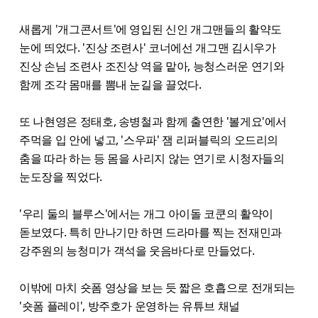
새롭게 '개그콘서트'에 영입된 신인 개그맨들의 활약도
눈에 띄었다. '진상 조련사' 코너에선 개그맨 김시우가
진상 손님 조련사 조진상 역을 맡아, 능청스러운 연기와
함께 조각 몸매를 뽐내 눈길을 끌었다.
또 나현영은 정태호, 송병철과 함께 출연한 '볼게요'에서
주먹을 입 안에 넣고, '스우파' 잼 리퍼블릭의 오드리의
춤을 따라 하는 등 몸을 사리지 않는 연기로 시청자들의
눈도장을 찍었다.
'우리 둘의 블루스'에서는 개그 아이돌 코쿤의 활약이
돋보였다. 특히 만나기만 하면 드라마를 찍는 전재민과
강주원의 능청미가 객석을 웃음바다로 만들었다.
이밖에 마치 숏폼 영상을 보는 듯 짧은 호흡으로 전개되는
'숏폼 플레이', 방주호가 운영하는 유튜브 채널