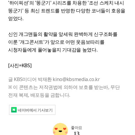
'하이픽션'의 '똥군기' 시리즈를 차용한 '조선 스케치 내시
똥군기' 등 최신 트렌드를 반영한 다양한 코너들이 호응을
얻었다.
신인 개그맨들의 활약을 앞세워 완벽하게 신구조화를
이룬 '개그콘서트'가 앞으로 어떤 웃음보따리를
시청자들에게 풀어놓을지 기대감을 높였다.
[사진=KBS]
글 KBS미디어 박재환 kino@kbsmedia.co.kr
※ 이 콘텐츠는 저작권법에 의하여 보호를 받는바, 무단
전재 복제, 배포등을 금합니다.
네이버에서 기사보기
좋아요
13