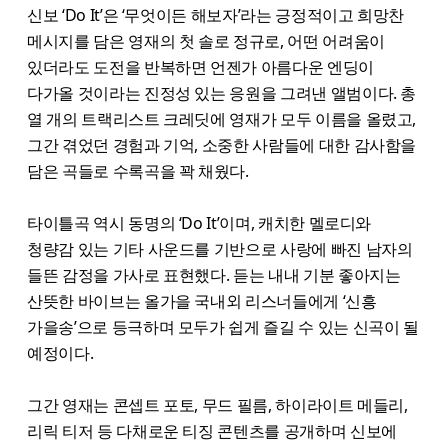
신보 ‘Do It’은 ‘무엇이든 해보자’라는 긍정적이고 희망찬
메시지를 담은 영재의 첫 솔로 정규로, 어떤 어려움이
있더라도 도전을 반복하면 언젠가 아름다운 엔딩이
다가올 것이라는 진정성 있는 응원을 그려낸 앨범이다. 총
열 개의 트랙리스트 크레딧에 영재가 모두 이름을 올렸고,
그간 겪었던 경험과 기억, 소중한 사람들에 대한 감사함을
담은 곡들로 수록곡을 꽉 채웠다.
타이틀곡 역시 동명의 ‘Do It’이며, 캐치한 멜로디와
청량감 있는 기타 사운드를 기반으로 사랑에 빠진 남자의
들뜬 감정을 가사로 표현했다. 듣는 내내 기분 좋아지는
산뜻한 바이브는 올가을 국내외 리스너들에게 ‘신흥
가을송’으로 등극하며 모두가 쉽게 즐길 수 있는 신곡이 될
예정이다.
그간 영재는 콘셉트 포토, 무드 필름, 하이라이트 메들리,
리릭 티저 등 다채로운 티징 콘텐츠를 공개하며 신보에