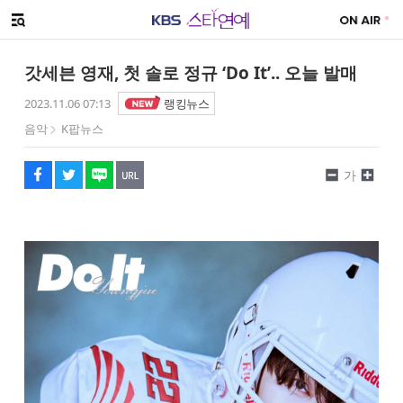
SNS 공유하기
메뉴 열기
페이스북
트위터
네이버
URL복사
글씨 작게보기
글씨 크게보기
갓세븐 영재, 첫 솔로 정규 ‘Do It’.. 오늘 발매
2023.11.06 07:13
랭킹뉴스
음악
K팝뉴스
가