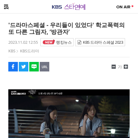
SNS 공유하기
해시태그
메뉴 열기
페이스북
트위터
네이버
URL복사
글씨 작게보기
글씨 크게보기
'드라마스페셜 - 우리들이 있었다' 학교폭력의
또 다른 그림자, ‘방관자’
2023.11.02 12:55
랭킹뉴스
KBS 드라마 스페셜 2023
KBS
KBS드라마
가