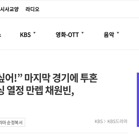
시사교양
라디오
더보기
더보기
더보기
스
KBS
영화-OTT
음악
 싶어!” 마지막 경기에 투혼
싱 열정 만렙 채원빈,
KBS
KBS드라마
라마 순정복서