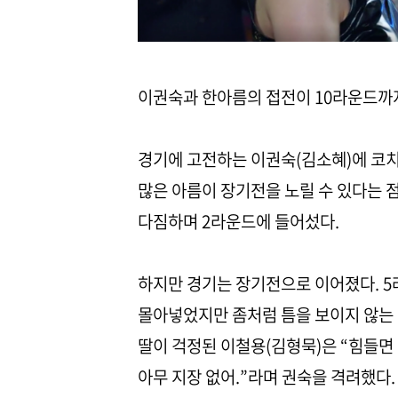
이권숙과 한아름의 접전이 10라운드까
경기에 고전하는 이권숙(김소혜)에 코치
많은 아름이 장기전을 노릴 수 있다는 점
다짐하며 2라운드에 들어섰다.
하지만 경기는 장기전으로 이어졌다. 5
몰아넣었지만 좀처럼 틈을 보이지 않는 
딸이 걱정된 이철용(김형묵)은 “힘들면 
아무 지장 없어.”라며 권숙을 격려했다.