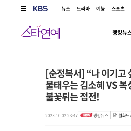
메뉴 열기
KBS
뉴스
드라마
예능
스포츠
스타연예
랭킹뉴
페이스북
트위터
네이버
URL복사
글씨 작게보기
글씨 크게보기
[순정복서] “나 이기고
불태우는 김소혜 VS 복
불꽃튀는 접전!
2023.10.02 23:47
랭킹뉴스
월화드