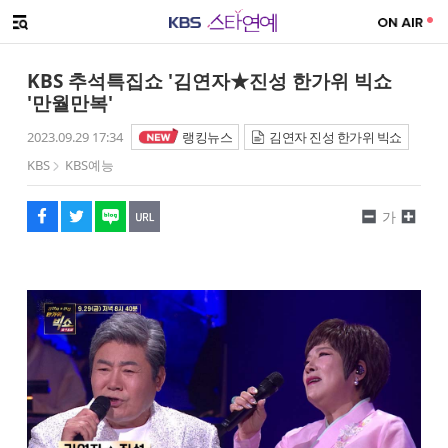
SNS 공유하기
메뉴 열기
페이스북
트위터
네이버
URL복사
글씨 작게보기
글씨 크게보기
KBS 추석특집쇼 '김연자★진성 한가위 빅쇼
'만월만복'
2023.09.29 17:34
랭킹뉴스
김연자 진성 한가위 빅쇼
KBS
KBS예능
가