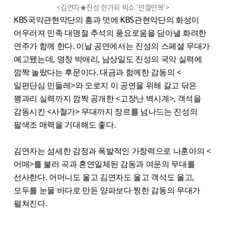
<김연자★진성 한가위 빅쇼 '만월만복'>
KBS국악관현악단의 흥과 멋에 KBS관현악단의 화성이
어우러져 민족 대명절 추석의 풍요로움을 담아낼 화려한
연주가 함께 한다. 이날 공연에서는 진성의 스페셜 무대가
예고됐는데, 명창 박애리, 남상일도 진성의 국악 실력에
깜짝 놀랐다는 후문이다. 대금과 함께한 감동의 <
일편단심 민들레>와 오로지 이 공연을 위해 갈고 닦은
꽹과리 실력까지 깜짝 공개한 <고장난 벽시계>, 객석을
감동시킨 <사철가> 무대까지 장르를 넘나드는 진성의
팔색조 매력을 기대해도 좋다.
김연자는 섬세한 감정과 폭발적인 가창력으로 나훈아의 <
어매>를 불러 곡과 혼연일체된 감동과 여운의 무대를
선사한다. 어머니도 울고 김연자도 울고 객석도 울고,
모두를 눈물 바다로 만든 양파보다 찡한 감동의 무대가
펼쳐진다.