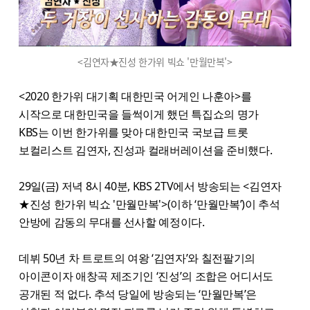
<김연자★진성 한가위 빅쇼 '만월만복'>
<2020 한가위 대기획 대한민국 어게인 나훈아>를
시작으로 대한민국을 들썩이게 했던 특집쇼의 명가
KBS는 이번 한가위를 맞아 대한민국 국보급 트롯
보컬리스트 김연자, 진성과 컬래버레이션을 준비했다.
29일(금) 저녁 8시 40분, KBS 2TV에서 방송되는 <김연자
★진성 한가위 빅쇼 '만월만복'>(이하 ‘만월만복’)이 추석
안방에 감동의 무대를 선사할 예정이다.
데뷔 50년 차 트로트의 여왕 ‘김연자’와 칠전팔기의
아이콘이자 애창곡 제조기인 ‘진성’의 조합은 어디서도
공개된 적 없다. 추석 당일에 방송되는 ‘만월만복’은