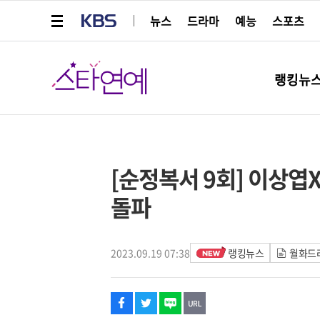
메뉴 열기
KBS
뉴스
드라마
예능
스포츠
스타연예
랭킹뉴
페이스북
트위터
네이버
URL복사
글씨 작게보기
글씨 크게보기
스타박스
[순정복서 9회] 이상엽
돌파
2023.09.19 07:38
랭킹뉴스
월화드