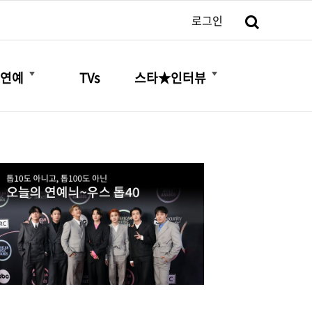
검색
로그인
더보기
더보기
연예
TVs
스타★인터뷰