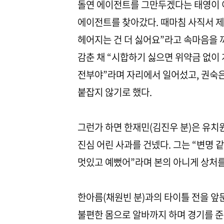
돌연 에이전트를 그만두겠다는 태영이 이
에이전트를 찾아갔다. 때마침 사직서 제
헤어지는 건 더 싫어요”라고 속마음을 
감춘 채 “시합하기 싫으면 위약금 없이 
전부야”라며 자리에서 일어섰고, 권숙은
붙잡지 않기로 했다.
그런가 하면 한재민(김진우 분)은 유
진심 어린 사과를 건넸다. 그는 “변명 같
멋있고 예뻤어”라며 본의 아니게 상처를
한아름(채원빈 분)과의 타이틀 전을 앞
불편한 몸으로 알바까지 하며 경기를 준