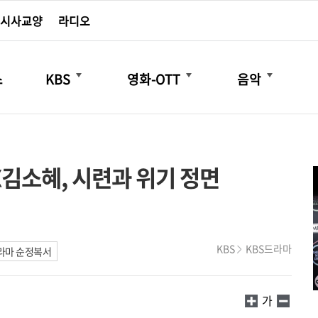
시사교양
라디오
더보기
더보기
더보기
스
KBS
영화-OTT
음악
X김소혜, 시련과 위기 정면
KBS
KBS드라마
라마 순정복서
가