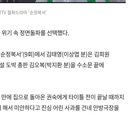
 2TV 월화드라마 ‘순정복서’
 위기 속 정면돌파를 선택했다.
마 ‘순정복서’(9회)에서 김태영(이상엽 분)은 김희원
사설 도박 총판 김오복(박지환 분)을 수소문 끝에
년 만에 집으로 돌아온 권숙에게 타이틀 전이 끝날 때까지
게 해서 미안하다고 진심 어린 사과를 건네 안방극장을