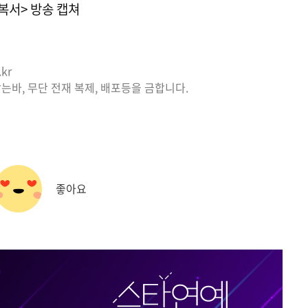
정복서> 방송 캡쳐
kr
는바, 무단 전재 복제, 배포등을 금합니다.
좋아요