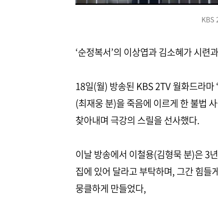
KBS
‘순정복서’의 이상엽과 김소혜가 시련과
18일(월) 방송된 KBS 2TV 월화드라
(최재웅 분)을 죽음에 이르게 한 불법 
찾아내며 극강의 스릴을 선사했다.
이날 방송에서 이철용(김형묵 분)은 3
집에 있어 달라고 부탁하며, 그간 힘들
뭉클하게 만들었다,