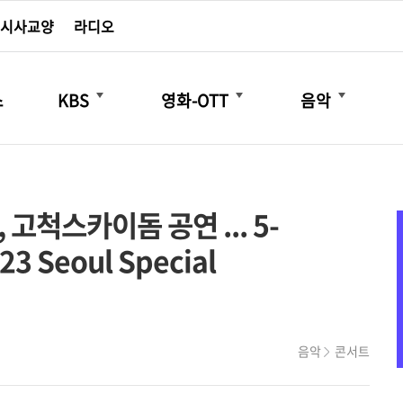
시사교양
라디오
더보기
더보기
더보기
스
KBS
영화-OTT
음악
 고척스카이돔 공연 ... 5-
3 Seoul Special
음악
콘서트