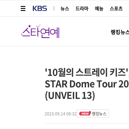
메뉴 열기
KBS
뉴스
드라마
예능
스포츠
스타연예
랭킹뉴
페이스북
트위터
네이버
URL복사
글씨 작게보기
글씨 크게보기
스타박스
'10월의 스트레이 키즈',
STAR Dome Tour 202
(UNVEIL 13)
2023.09.14 08:32
랭킹뉴스