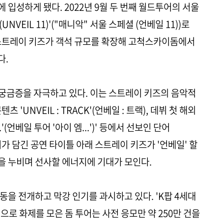
입성하게 됐다. 2022년 9월 두 번째 월드투어의 서울
l (UNVEIL 11)'("매니악" 서울 스페셜 (언베일 11))로
연 스트레이 키즈가 객석 규모를 확장해 고척스카이돔에서
다.
들의 궁금증을 자극하고 있다. 이는 스트레이 키즈의 음악적
'UNVEIL : TRACK'(언베일 : 트랙), 데뷔 첫 해외
..'(언베일 투어 '아이 엠...')' 등에서 선보인 단어
지가 담긴 공연 타이틀 아래 스트레이 키즈가 '언베일' 할
을 누비며 선사할 에너지에 기대가 모인다.
을 전개하고 막강 인기를 과시하고 있다. 'K팝 4세대
으로 화제를 모은 돔 투어는 사전 응모만 약 250만 건을