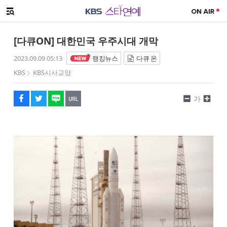
SNS 공유하기
메뉴 열기
페이스북
트위터
네이버
URL복사
글씨 작게보기
글씨 크게보기
[다큐ON] 대한민국 우주시대 개막
2023.09.09 05:13
랭킹뉴스
다큐 온
KBS
KBS시사교양
가