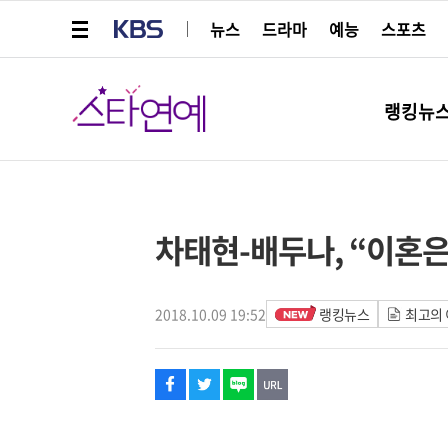
메뉴 열기
KBS
뉴스
드라마
예능
스포츠
스타연예
랭킹뉴
페이스북
트위터
네이버
URL복사
글씨 작게보기
글씨 크게보기
해시태그
차태현-배두나, “이혼은 
2018.10.09 19:52
랭킹뉴스
최고의 