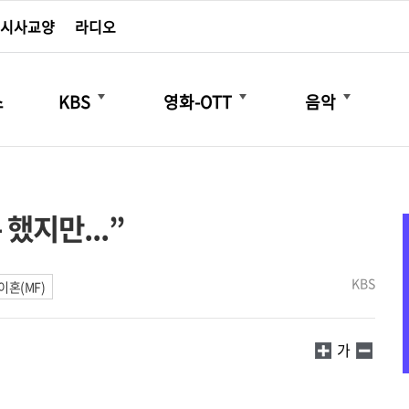
시사교양
라디오
더보기
더보기
더보기
스
KBS
영화-OTT
음악
했지만...”
KBS
이혼(MF)
가