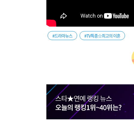
#드라마뉴스
#TV특종☆최고의 이혼