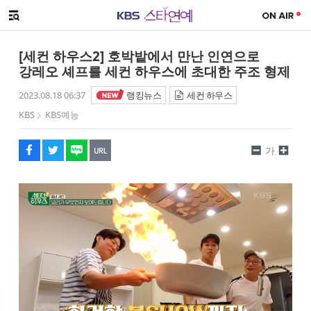
SNS 공유하기
메뉴 열기
페이스북
트위터
네이버
URL복사
글씨 작게보기
글씨 크게보기
[세컨 하우스2] 호박밭에서 만난 인연으로
강레오 셰프를 세컨 하우스에 초대한 주조 형제
2023.08.18 06:37
랭킹뉴스
세컨 하우스
KBS
KBS예능
가