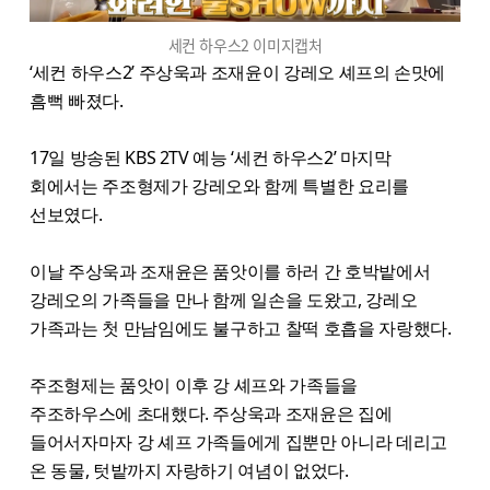
세컨 하우스2 이미지캡처
‘세컨 하우스2’ 주상욱과 조재윤이 강레오 셰프의 손맛에
흠뻑 빠졌다.
17일 방송된 KBS 2TV 예능 ‘세컨 하우스2’ 마지막
회에서는 주조형제가 강레오와 함께 특별한 요리를
선보였다.
이날 주상욱과 조재윤은 품앗이를 하러 간 호박밭에서
강레오의 가족들을 만나 함께 일손을 도왔고, 강레오
가족과는 첫 만남임에도 불구하고 찰떡 호흡을 자랑했다.
주조형제는 품앗이 이후 강 셰프와 가족들을
주조하우스에 초대했다. 주상욱과 조재윤은 집에
들어서자마자 강 셰프 가족들에게 집뿐만 아니라 데리고
온 동물, 텃밭까지 자랑하기 여념이 없었다.