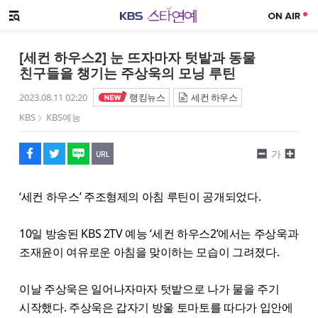
SNS 공유하기
메뉴 열기
페이스북
트위터
네이버
URL복사
글씨 작게보기
글씨 크게보기
[세컨 하우스2] 눈 뜨자마자 텃밭과 동물
친구들을 챙기는 주상욱의 모닝 루틴
2023.08.11 02:20
랭킹뉴스
세컨 하우스
KBS
KBS예능
가
‘세컨 하우스’ 주조형제의 아침 루틴이 공개되었다.
10일 방송된 KBS 2TV 예능 ‘세컨 하우스2’에서는 주상욱과
조재윤이 여유로운 아침을 맞이하는 모습이 그려졌다.
이날 주상욱은 일어나자마자 텃밭으로 나가 물을 주기
시작했다. 주상욱은 갑자기 방울 토마토를 따다가 입안에