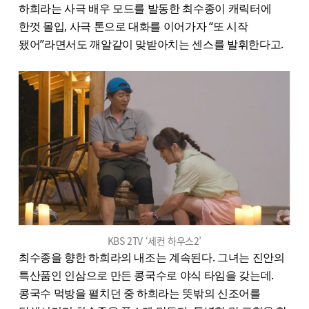
하희라는 사극 배우 모드를 발동한 최수종이 캐릭터에
한껏 몰입, 사극 톤으로 대화를 이어가자 “또 시작
됐어”라면서도 깨알같이 맞받아치는 센스를 발휘한다고.
KBS 2TV ‘세컨 하우스2’
최수종을 향한 하희라의 내조는 계속된다. 그녀는 진안의
특산품인 인삼으로 만든 콩국수로 야식 타임을 갖는데.
콩국수 먹방을 펼치던 중 하희라는 뜻밖의 신조어를