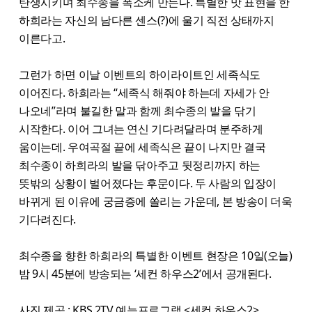
탄생시키며 최수종을 폭소케 만든다. 특별한 맛 표현을 한
하희라는 자신의 남다른 센스(?)에 울기 직전 상태까지
이른다고.
그런가 하면 이날 이벤트의 하이라이트인 세족식도
이어진다. 하희라는 “세족식 해줘야 하는데 자세가 안
나오네”라며 불길한 말과 함께 최수종의 발을 닦기
시작한다. 이어 그녀는 연신 기다려달라며 분주하게
움이는데. 우여곡절 끝에 세족식은 끝이 나지만 결국
최수종이 하희라의 발을 닦아주고 뒷정리까지 하는
뜻밖의 상황이 벌어졌다는 후문이다. 두 사람의 입장이
바뀌게 된 이유에 궁금증에 쏠리는 가운데, 본 방송이 더욱
기다려진다.
최수종을 향한 하희라의 특별한 이벤트 현장은 10일(오늘)
밤 9시 45분에 방송되는 ‘세컨 하우스2’에서 공개된다.
사진 제공 : KBS 2TV 예능프로그램 <세컨 하우스2>