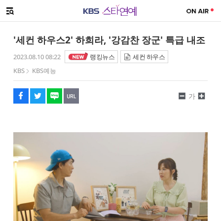
SNS 공유하기
메뉴 열기
페이스북
트위터
네이버
URL복사
글씨 작게보기
글씨 크게보기
'세컨 하우스2' 하희라, '강감찬 장군' 특급 내조
2023.08.10 08:22
랭킹뉴스
세컨 하우스
KBS
KBS예능
가