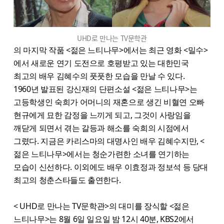
UHD로 만나는 TV문학관
의 마지막 작품 <젊은 느티나무>에서는 최근 영화 <밀수>
에서 새로운 연기 도전으로 호평받고 있는 대한민국
최고의 배우 김혜수의 풋풋한 모습을 만날 수 있다.
1960년 발표된 강신재의 단편소설 <젊은 느티나무>는
고등학생인 숙희가 어머니의 재혼으로 생긴 비혈연 오빠
현규에게 묘한 감정을 느끼게 되고, 그것이 사랑임을
깨닫게 되면서 겪는 갈등과 해소를 숙희의 시점에서
그렸다. 지금은 카리스마의 대명사인 배우 김혜수지만, <
젊은 느티나무>에서는 청순가련한 소녀를 연기하는
모습이 신선하다. 이외에도 배우 이효정과 정보석 등 당대
최고의 청춘스타들도 출연한다.
< UHD로 만나는 TV문학관>의 대미를 장식할 <젊은
느티나무>는 8월 6일 일요일 밤 12시 40분, KBS2에서