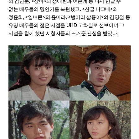
의 김인문, <장마>의 정애란과 여운계 등 다시 만날 수
없는 배우들의 명연기를 복원했고, <산골 나그네>의
정윤희, <열녀문>의 윤미라, <벙어리 삼룡이>의 김영철 등
유명 배우들의 젊은 시절을 UHD 고화질로 선보이며 그
시절을 함께 했던 시청자들의 뜨거운 관심을 받았다.