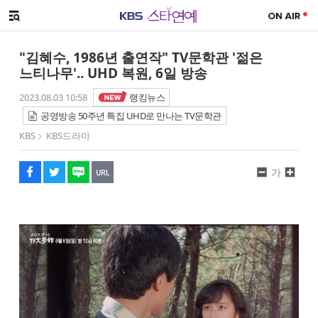
SNS 공유하기
메뉴 열기
페이스북
트위터
네이버
URL복사
글씨 작게보기
글씨 크게보기
"김혜수, 1986년 출연작" TV문학관 '젊은
느티나무'.. UHD 복원, 6일 방송
2023.08.03 10:58
랭킹뉴스
공영방송 50주년 특집 UHD로 만나는 TV문학관
KBS
KBS드라마
가