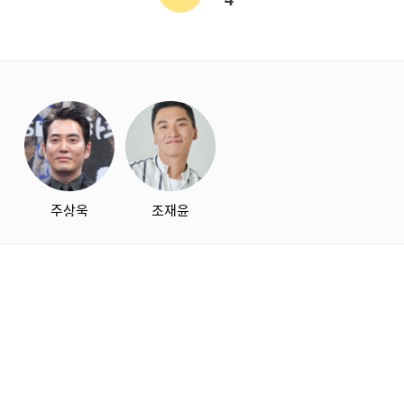
starbox
주상욱
조재윤