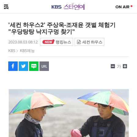
SNS 공유하기
메뉴 열기
페이스북
트위터
네이버
URL복사
글씨 작게보기
글씨 크게보기
'세컨 하우스2' 주상욱-조재윤 갯벌 체험기
"우당탕탕 낙지구멍 찾기"
2023.08.03 08:12
랭킹뉴스
세컨 하우스
KBS
KBS예능
가