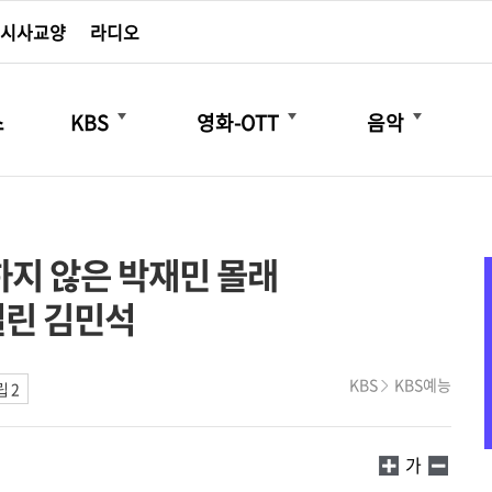
시사교양
라디오
더보기
더보기
더보기
스
KBS
영화-OTT
음악
하지 않은 박재민 몰래
걸린 김민석
KBS
KBS예능
 2
가