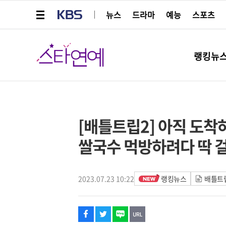
메뉴 열기
KBS
뉴스
드라마
예능
스포츠
스타연예
랭킹뉴
페이스북
트위터
네이버
URL복사
글씨 작게보기
글씨 크게보기
[배틀트립2] 아직 도착
쌀국수 먹방하려다 딱 
2023.07.23 10:22
랭킹뉴스
배틀트립