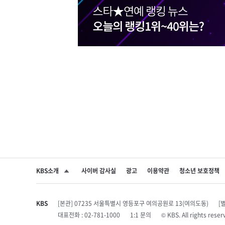
KBS소개
사이버 감사실
광고
이용약관
청소년 보호정책
SNS 공유하기
KBS
[본관] 07235 서울특별시 영등포구 여의공원로 13(여의도동)
[
대표전화 : 02-781-1000
1:1 문의
© KBS. All rights r