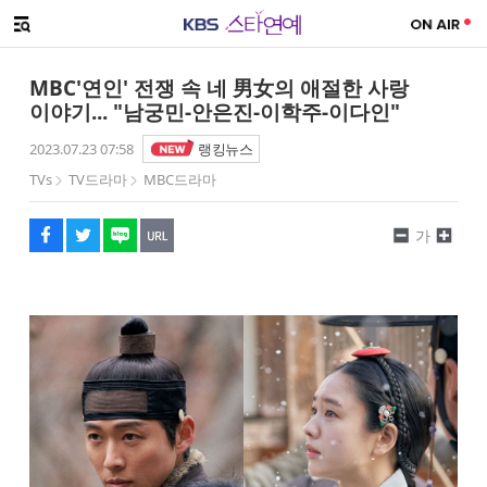
SNS 공유하기
해시태그
메뉴 열기
페이스북
트위터
네이버
URL복사
글씨 작게보기
글씨 크게보기
MBC'연인' 전쟁 속 네 男女의 애절한 사랑
이야기... "남궁민-안은진-이학주-이다인"
2023.07.23 07:58
랭킹뉴스
TVs
TV드라마
MBC드라마
가