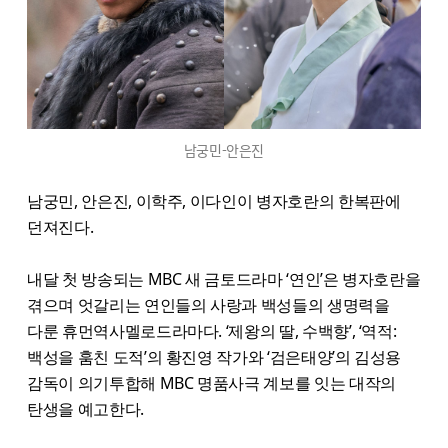
남궁민-안은진
남궁민, 안은진, 이학주, 이다인이 병자호란의 한복판에
던져진다.
내달 첫 방송되는 MBC 새 금토드라마 ‘연인’은 병자호란을
겪으며 엇갈리는 연인들의 사랑과 백성들의 생명력을
다룬 휴먼역사멜로드라마다. ‘제왕의 딸, 수백향’, ‘역적:
백성을 훔친 도적’의 황진영 작가와 ‘검은태양’의 김성용
감독이 의기투합해 MBC 명품사극 계보를 잇는 대작의
탄생을 예고한다.