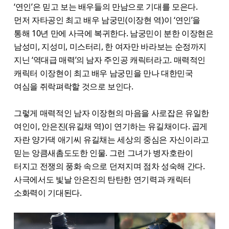
‘연인’은 믿고 보는 배우들의 만남으로 기대를 모은다.
먼저 자타공인 최고 배우 남궁민(이장현 역)이 ‘연인’을
통해 10년 만에 사극에 복귀한다. 남궁민이 분한 이장현은
남성미, 지성미, 미스터리, 한 여자만 바라보는 순정까지
지닌 ‘역대급 매력’의 남자 주인공 캐릭터라고. 매력적인
캐릭터 이장현이 최고 배우 남궁민을 만나 대한민국
여심을 쥐락펴락할 것으로 보인다.
그렇게 매력적인 남자 이장현의 마음을 사로잡은 유일한
여인이, 안은진(유길채 역)이 연기하는 유길채이다. 곱게
자란 양가댁 애기씨 유길채는 세상의 중심은 자신이라고
믿는 앙큼새촘도도한 인물. 그런 그녀가 병자호란이
터지고 전쟁의 풍화 속으로 던져지며 점차 성숙해 간다.
사극에서도 빛날 안은진의 탄탄한 연기력과 캐릭터
소화력이 기대된다.