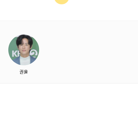
starbox
권율