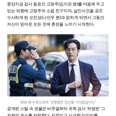
중앙지검 검사 동료인 고영주(김지은 분)를 마음에 두고
있는 와중에 고영주의 소꿉 친구이자, 살인사건을 공조
수사하게 된 오진성(나인우 분)과 얽히게 되면서 그동안
자신이 믿어온 모든 것에 혼란을 느끼기 시작한다.
ENA 새 수목드라마 ‘오랫동안 당신을 기다렸습니다’
공개된 스틸 속 권율은 비주얼부터 귀족 검사 ‘차영운’ 그
자체의 포스를 자랑한다. 지적이고 시크한 이미지를