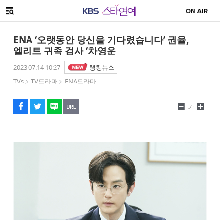
SNS 공유하기
해시태그
메뉴 열기
페이스북
트위터
네이버
URL복사
글씨 작게보기
글씨 크게보기
ENA ‘오랫동안 당신을 기다렸습니다’ 권율,
엘리트 귀족 검사 ‘차영운
2023.07.14 10:27
랭킹뉴스
TVs
TV드라마
ENA드라마
가