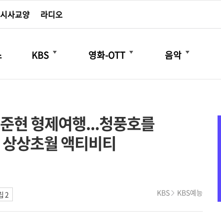
시사교양
라디오
더보기
더보기
더보기
스
KBS
영화-OTT
음악
준현 형제여행...청풍호를
 상상초월 액티비티
KBS
KBS예능
 2