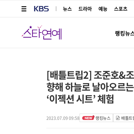
메뉴 열기
KBS
뉴스
드라마
예능
스포츠
스타연예
랭킹뉴
페이스북
트위터
네이버
URL복사
글씨 작게보기
글씨 크게보기
[배틀트립2] 조준호&조
향해 하늘로 날아오르는
‘이젝션 시트’ 체험
2023.07.09 09:58
랭킹뉴스
배틀트립