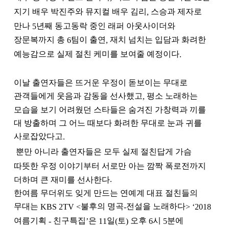
지기 배우 박진주와 뮤지컬 배우 김리
스승과 제자로
,
만나
년째 동고동락 중인 래퍼 아웃사이더와
5
장문복까지 총
팀이 출연
재치 넘치는 입담과 화려한
6
,
예능감으로 실제 절친 케미를 보여줄 예정이다
.
이날 출연자들은 뜨거운 우정이 돋보이는 무대로
관객들에게 웃음과 감동을 선사했고
평소 노래하는
,
모습을 보기 어려웠던 스타들은 숨겨진 가창력과 끼를
대 방출하며 그 어느 때보다 화려한 무대로 눈과 귀를
사로잡았다고
.
뿐만 아니라 출연자들은 모두 실제 절친답게 가슴
따뜻한 우정 이야기부터 서로만 아는 깜짝 폭로전까지
더하며 큰 재미를 선사한다
.
한여름 무더위도 잊게 만드는 연예계 대표 절친들의
무대는
불후의 명곡
전설을 노래하다
KBS 2TV <
-
> ‘2018
여름기획
친구특집
은
일
토
오후
시
분에
-
’
11
(
)
6
5