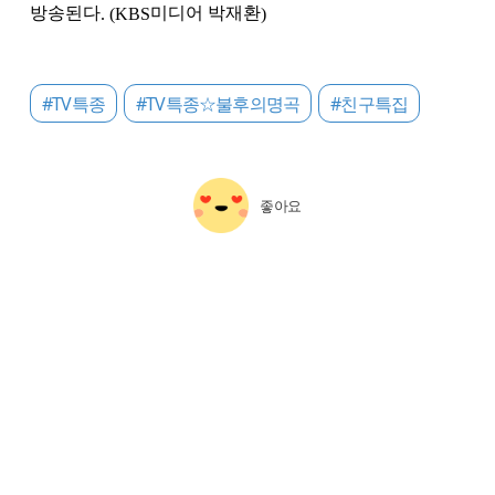
방송된다
미디어 박재환
. (KBS
)
#TV특종
#TV특종☆불후의명곡
#친구특집
좋아요