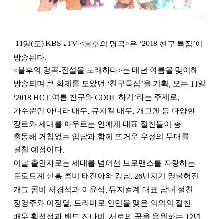
일
토
불후의 명곡
은
친구 특집
이
11
(
) KBS 2TV <
>
‘2018
’
방송된다
.
불후의 명곡
전설을 노래하다
는 매년 여름을 맞이해
<
-
>
방송되며 큰 화제를 모았던
친구특집
을 기획
오는
일
‘
’
,
11
여름 친구와
하게
라는 주제로
‘2018 HOT
COOL
’
,
가수뿐만 아니라 배우
뮤지컬 배우
개그맨 등 다양한
,
,
장르와 세대를 아우르는 연예계 대표 절친들이 총
출동해 거침없는 입담과 함께 뜨거운 우정의 무대를
펼칠 예정이다
.
이날 출연자로는 세대를 넘어선 브로맨스를 자랑하는
트로트계 신흥 콤비 태진아와 강남
년지기 명불허전
, 26
개그 콤비 서경석과 이윤석
뮤지컬계 대표 남녀 절친
,
정영주와 이정열
드라마로 인연을 맺은 의외의 절친
,
배우 황석정과 밴드 잔나비
서로의 꿈을 응원하는
년
,
12