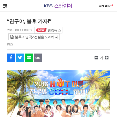
SNS 공유하기
해시태그
메뉴 열기
페이스북
트위터
네이버
URL복사
글씨 작게보기
글씨 크게보기
“친구야, 불후 가자!”
2018.08.11 08:02
랭킹뉴스
불후의 명곡2 전설을 노래하다
KBS
가