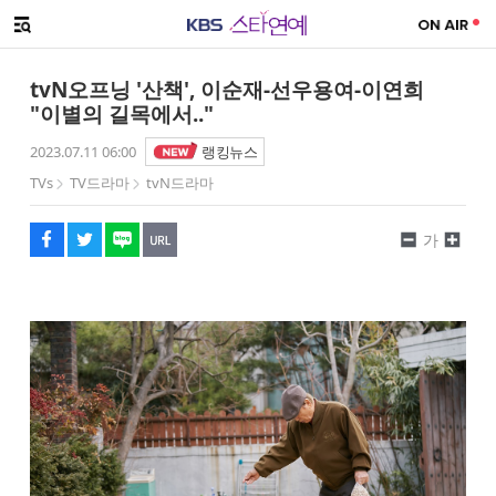
SNS 공유하기
해시태그
메뉴 열기
페이스북
트위터
네이버
URL복사
글씨 작게보기
글씨 크게보기
tvN오프닝 '산책', 이순재-선우용여-이연희
"이별의 길목에서.."
2023.07.11 06:00
랭킹뉴스
TVs
TV드라마
tvN드라마
가