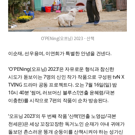
O'PENing(오프닝) 2023 - 산책
이순재, 선우용여, 이연희가 특별한 안녕을 건넨다.
‘O'PENing(오프닝) 2023’은 자유로운 형식과 참신한
시도가 돋보이는 7명의 신인 작가 작품으로 구성된 tvN X
TVING 드라마 공동 프로젝트다. 오는 7월 16일(일) 밤
10시 40분 ‘썸머, 러브머신 블루스’(연출 윤혜렴/극본
이충한)를 시작으로 7편의 작품이 순차 방송된다.
‘오프닝 2023’의 두 번째 작품 ‘산책’(연출 노영섭/극본
천세은)은 세상 꼬장꼬장한 독거노인 순재가 아내 귀애가
돌보던 촌스러운 똥개 순둥이를 산책시켜야 하는 성가신