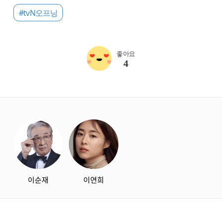
#tvN오프닝
좋아요
4
starbox
이순재
이연희