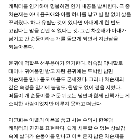
캐릭터를 연기하며 명불허전 연기 내공을 발휘한다. 극 중
차순재는 아내 윤귀애와 아들 하나를 낳고 별 탈 없이 삶을
꾸려왔다. 하나 유별난 것이 있다면 아내에게 한 번도
고맙다는 말을 건넨 적 없다는 것. 그런 차순재가 아내가
남기고 간 순둥이라는 개를 돌보게 되면서 지난날을
되돌아본다.
윤귀애 역할은 선우용여가 연기한다. 하숙집 막내딸로
태어나 귀여움만 받고 자란 윤귀애는 투박한 남편
차순재를 만나 몸도 마음도 굳세졌다. 그러나 차순재의
깊은 속정을 알기에 불평도, 원망도 없이 곁을 지켰다.
떠돌이 개 순둥이를 거둔 뒤로는 남편과 함께 산책가는 게
소박한 바람이었지만 이루지 못하고 떠난다.
이연희는 이별의 아픔을 품고 사는 수의사 한유담
캐릭터의 면면을 표현한다. 쉽게 치유할 수 없는 상실감
속에 살다가 순둥이를 만나고 이후 혼자 남은 차순재를