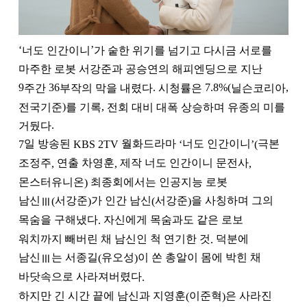
너도 인간이니
가 숱한 위기를 넘기고 다시금 서로를
‘
’
마주한 로봇 서강준과 공승연의 해피엔딩으로 지난
주간
부작의 막을 내렸다
시청률은
닐슨코리아
9
36
.
7.8%(
,
전국기준
를 기록
전회 대비 대폭 상승하며 유종의 미를
)
,
거뒀다
.
일 방송된
월화드라마
너도 인간이니
극본
7
KBS 2TV
‘
’(
조정주
연출 차영훈
제작 너도 인간이니 문전사
,
,
,
몬스터유니온
최종회에서는 인공지능 로봇
)
남신
서강준
가 인간 남신
서강준
을 사칭하며 그의
Ⅲ
(
)
(
)
목숨을 구해냈다
자신에게 목숨과도 같은 로보
.
워치까지 빼버린 채 남신인 척 연기한 것
덕분에
.
남신
는 서종길
유오성
이 쏜 총알이 몸에 박힌 채
Ⅲ
(
)
바닷속으로 사라져버렸다
.
하지만 긴 시간 끝에 남신과 지영훈
이준혁
은 사라진
(
)