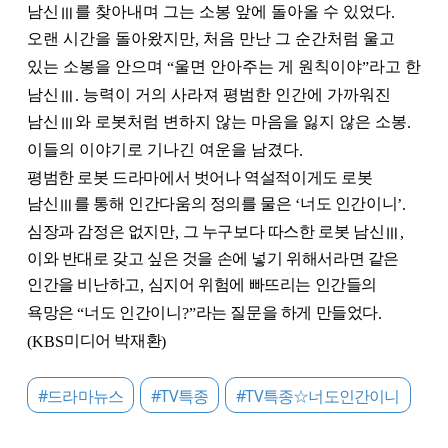
남신
를 찾아내며 그는 소봉 앞에 돌아올 수 있었다
Ⅲ
.
오랜 시간을 돌아왔지만
처음 만난 그 순간처럼 울고
,
있는 소봉을 안으며
울면 안아주는 게 원칙이야
라고 한
“
”
남신
능력이 거의 사라져 평범한 인간에 가까워진
Ⅲ
.
남신
와 로봇처럼 변하지 않는 마음을 잃지 않은 소봉
Ⅲ
.
이들의 이야기로 기나긴 여운을 남겼다
.
평범한 로봇 드라마에서 벗어나 역설적이게도 로봇
남신
를 통해 인간다움의 정의를 물은
너도 인간이니
Ⅲ
‘
’.
심장과 감정은 없지만
그 누구보다 따스한 로봇 남신
Ⅲ
,
,
이와 반대로 갖고 싶은 것을 손에 넣기 위해서라면 같은
인간을 비난하고
심지어 위험에 빠뜨리는 인간들의
,
욕망은
너도 인간이니
라는 질문을 하게 만들었다
“
?”
.
미디어 박재환
(KBS
)
#드라마뉴스
#TV특종
#TV특종☆너도인간이니