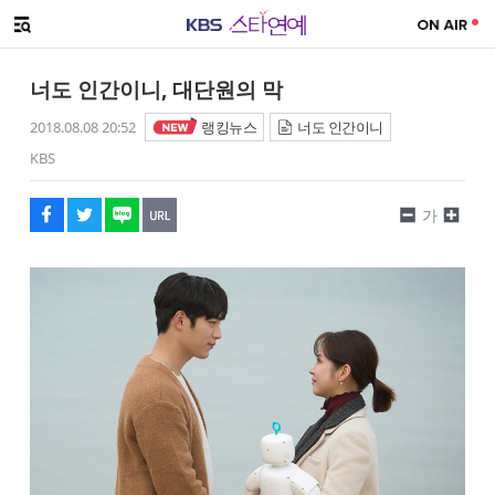
SNS 공유하기
해시태그
메뉴 열기
페이스북
트위터
네이버
URL복사
글씨 작게보기
글씨 크게보기
너도 인간이니, 대단원의 막
2018.08.08 20:52
랭킹뉴스
너도 인간이니
KBS
가