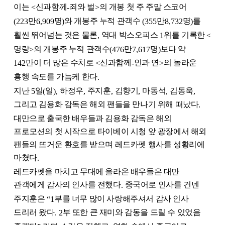
이는
신과함께
죄와 벌
의 개봉 첫 주 주말 스코어
<
-
>
만
명
와 개봉주 누적 관객수
만
명
를
(223
6,909
)
(355
8,732
)
훨씬 뛰어넘는 것은 물론
역대 박스오피스
위를 기록한
,
1
<
명량
의 개봉주 누적 관객수
만
명
보다 약
>
(476
7,617
)
만이 더 많은 수치로
신과함께
인과 연
의 놀라운
142
<
-
>
흥행 속도를 가늠케 한다
.
지난
일
일
하정우
주지훈
김향기
마동석
김동욱
5
(
),
,
,
,
,
,
그리고 김용화 감독은 해외 팬들을 만나기 위해 떠났다
.
대만으로 출국한 배우들과 김용화 감독은 해외
프로모션의 첫 시작으로 타이베이 시청 앞 광장에서 해외
팬들의 뜨거운 환호를 받으며 레드카펫 행사를 성황리에
마쳤다
.
레드카펫을 마치고 무대에 올라온 배우들은 대만
관객에게 감사의 인사를 전했다
중국어로 인사를 건넨
.
주지훈은
부를 너무 많이 사랑해주셔서 감사 인사
“1
드리러 왔다
부 또한 큰 재미와 감동을 드릴 수 있었음
. 2