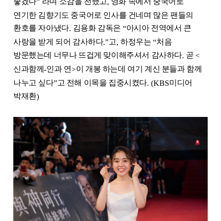
좋겠다
라며 소감을 전했고
영화 속에서 중국어로
”
,
연기한 김향기도 중국어로 인사를 건네며 많은 팬들의
환호를 자아냈다
김용화 감독은
아시아 전역에서 큰
.
“
사랑을 받게 되어 감사하다
고
하정우는
처음
.”
,
“
방문했는데 너무나 뜨겁게 맞이해주셔서 감사하다
곧
.
<
신과함께
인과 연
이 개봉 하는데 여기 계신 분들과 함께
-
>
나누고 싶다
고 전해 이목을 집중시켰다
미디어
”
. (KBS
박재환
)