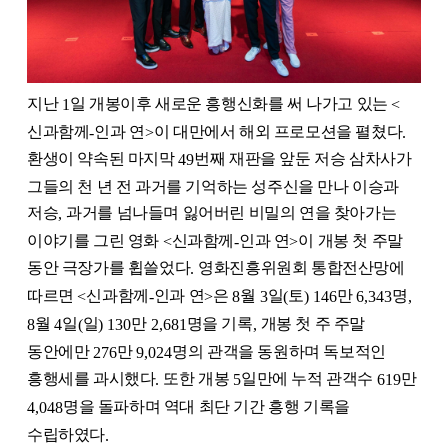
지난
일 개봉이후 새로운 흥행신화를 써 나가고 있는
1
<
신과함께
인과 연
이 대만에서 해외 프로모션을 펼쳤다
-
>
.
환생이 약속된 마지막
번째 재판을 앞둔 저승 삼차사가
49
그들의 천 년 전 과거를 기억하는 성주신을 만나 이승과
저승
과거를 넘나들며 잃어버린 비밀의 연을 찾아가는
,
이야기를 그린 영화
신과함께
인과 연
이 개봉 첫 주말
<
-
>
동안 극장가를 휩쓸었다
영화진흥위원회 통합전산망에
.
따르면
신과함께
인과 연
은
월
일
토
만
명
<
-
>
8
3
(
) 146
6,343
,
월
일
일
만
명을 기록
개봉 첫 주 주말
8
4
(
) 130
2,681
,
동안에만
만
명의 관객을 동원하며 독보적인
276
9,024
흥행세를 과시했다
또한 개봉
일만에 누적 관객수
만
.
5
619
명을 돌파하며 역대 최단 기간 흥행 기록을
4,048
수립하였다
.