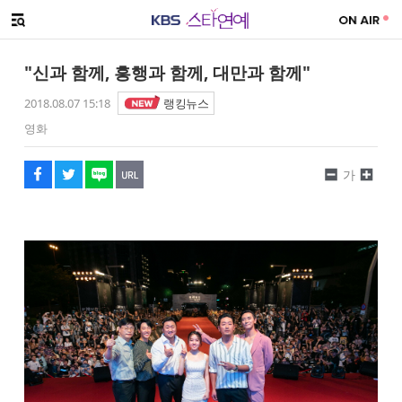
SNS 공유하기
해시태그
메뉴 열기
페이스북
트위터
네이버
URL복사
글씨 작게보기
글씨 크게보기
"신과 함께, 흥행과 함께, 대만과 함께"
2018.08.07 15:18
랭킹뉴스
영화
가