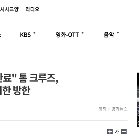
시사교양
라디오
더보기
더보기
더보기
스
KBS
영화-OTT
음악
완료" 톰 크루즈,
위한 방한
영화
영화뉴스
가