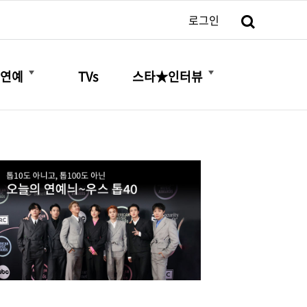
검색
로그인
더보기
더보기
연예
TVs
스타★인터뷰