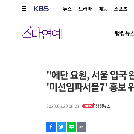
메뉴 열기
KBS
뉴스
드라마
예능
스포츠
스타연예
랭킹뉴
페이스북
트위터
네이버
URL복사
글씨 작게보기
글씨 크게보기
해시태그
스타박스
"에단 요원, 서울 입국 
'미션임파서블7' 홍보 
2023.06.29 08:21
랭킹뉴스