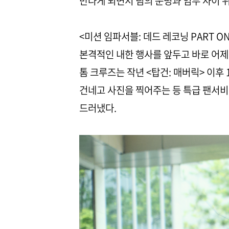
만나게 되면서 팀의 운명과 임무 사이 
<미션 임파서블: 데드 레코닝 PART 
본격적인 내한 행사를 앞두고 바로 어제
톰 크루즈는 작년 <탑건: 매버릭> 이후
건네고 사진을 찍어주는 등 특급 팬서
드러냈다.