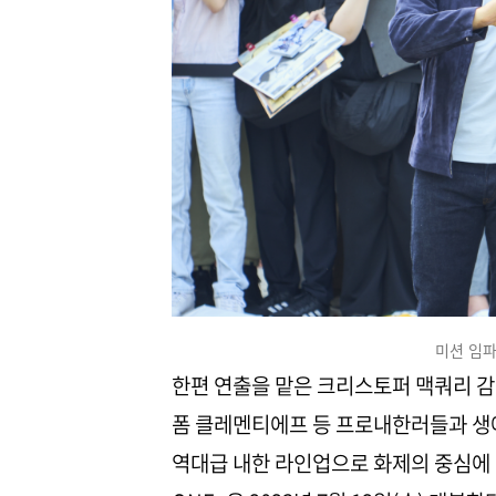
미션 임파
한편 연출을 맡은 크리스토퍼 맥쿼리 감
폼 클레멘티에프 등 프로내한러들과 생애
역대급 내한 라인업으로 화제의 중심에 선