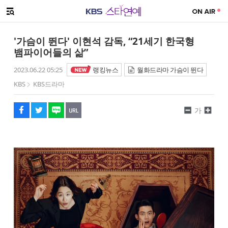
SNS 공유하기
메뉴 열기
페이스북
트위터
네이버
URL복사
글씨 작게보기
글씨 크게보기
'가슴이 뛴다' 이현석 감독, “21세기 한국형
뱀파이어들의 삶”
2023.06.22 05:25
랭킹뉴스
월화드라마 가슴이 뛴다
KBS
KBS드라마
가