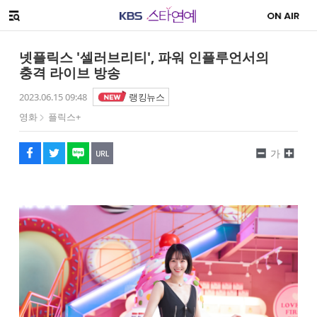
SNS 공유하기
해시태그
메뉴 열기
페이스북
트위터
네이버
URL복사
글씨 작게보기
글씨 크게보기
넷플릭스 '셀러브리티', 파워 인플루언서의
충격 라이브 방송
2023.06.15 09:48
랭킹뉴스
영화
플릭스+
가