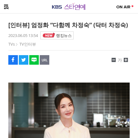
SNS 공유하기
메뉴 열기
페이스북
트위터
네이버
URL복사
글씨 작게보기
글씨 크게보기
[인터뷰] 엄정화 “다함께 차정숙” (닥터 차정숙)
2023.06.05 13:54
랭킹뉴스
TVs
TV인터뷰
가