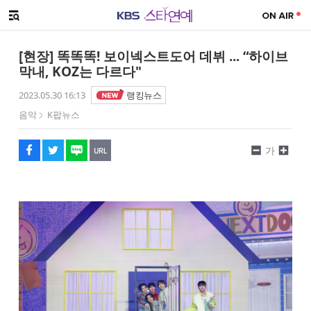
SNS 공유하기
메뉴 열기
페이스북
트위터
네이버
URL복사
글씨 작게보기
글씨 크게보기
[현장] 똑똑똑! 보이넥스트도어 데뷔 ... “하이브
막내, KOZ는 다르다"
2023.05.30 16:13
랭킹뉴스
음악
K팝뉴스
가