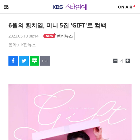
SNS 공유하기
메뉴 열기
페이스북
트위터
네이버
URL복사
글씨 작게보기
글씨 크게보기
6월의 황치열, 미니 5집 'GIFT'로 컴백
2023.05.10 08:14
랭킹뉴스
음악
K팝뉴스
가