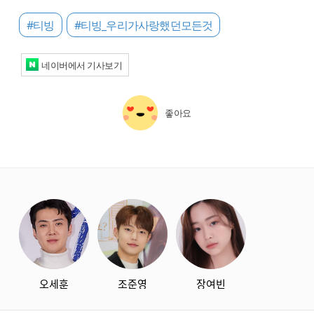
#티빙
#티빙_우리가사랑했던모든것
네이버에서 기사보기
좋아요
starbox
오세훈
조준영
장여빈