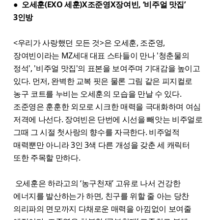
● 오세훈(EXO 세훈)X조준영X장여빈, ‘비주얼 맛집’
3인방
<우리가 사랑했던 모든 것>은 오세훈, 조준영,
장여빈이라는 MZ세대 대표 스타들이 만나 '청춘물의
정석', '비주얼 맛집'의 표본을 보여주며 기대감을 높이고
있다. 먼저, 완벽한 교복 핏은 물론 그림 같은 피지컬로
농구 코트를 누비는 오세훈의 모습을 만날 수 있다.
조준영은 훈훈한 외모로 시크한 매력을 극대화하며 여심
저격에 나선다. 장여빈은 단번에 시선을 빼앗는 비주얼로
그때 그 시절 첫사랑의 향수를 자극한다. 비주얼적
매력뿐만 아니라 3인 3색 다른 개성을 갖춘 세 캐릭터
또한 주목할 만하다.
오세훈은 하라고의 ‘농구천재’ 고유로 나서 건강한
에너지를 발산하는가 하면, 친구를 위할 줄 아는 당찬
의리파의 면모까지 다채로운 매력을 아낌없이 보여줄