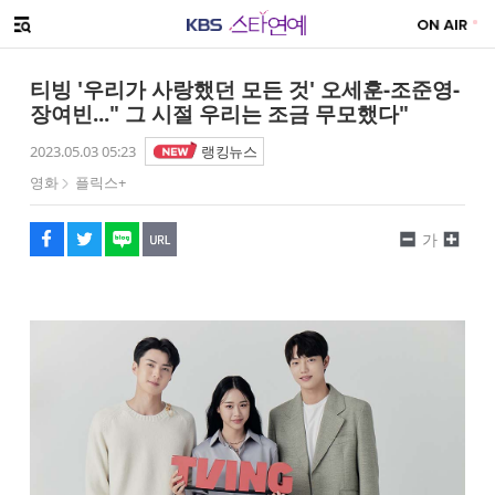
SNS 공유하기
해시태그
메뉴 열기
페이스북
트위터
네이버
URL복사
글씨 작게보기
글씨 크게보기
티빙 '우리가 사랑했던 모든 것' 오세훈-조준영-
장여빈..." 그 시절 우리는 조금 무모했다"
2023.05.03 05:23
랭킹뉴스
영화
플릭스+
가