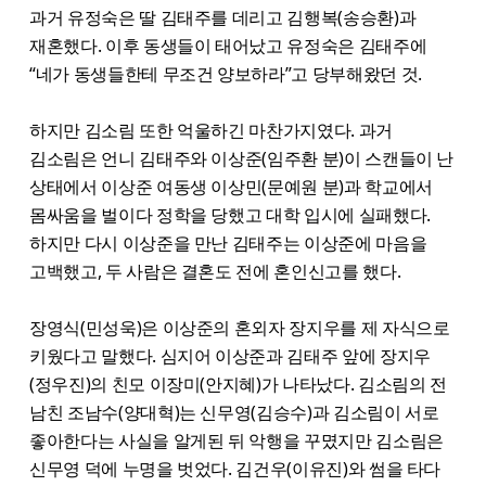
과거 유정숙은 딸 김태주를 데리고 김행복(송승환)과
재혼했다. 이후 동생들이 태어났고 유정숙은 김태주에
“네가 동생들한테 무조건 양보하라”고 당부해왔던 것.
하지만 김소림 또한 억울하긴 마찬가지였다. 과거
김소림은 언니 김태주와 이상준(임주환 분)이 스캔들이 난
상태에서 이상준 여동생 이상민(문예원 분)과 학교에서
몸싸움을 벌이다 정학을 당했고 대학 입시에 실패했다.
하지만 다시 이상준을 만난 김태주는 이상준에 마음을
고백했고, 두 사람은 결혼도 전에 혼인신고를 했다.
장영식(민성욱)은 이상준의 혼외자 장지우를 제 자식으로
키웠다고 말했다. 심지어 이상준과 김태주 앞에 장지우
(정우진)의 친모 이장미(안지혜)가 나타났다. 김소림의 전
남친 조남수(양대혁)는 신무영(김승수)과 김소림이 서로
좋아한다는 사실을 알게된 뒤 악행을 꾸몄지만 김소림은
신무영 덕에 누명을 벗었다. 김건우(이유진)와 썸을 타다