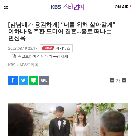
SNS 공유하기
메뉴 열기
페이스북
트위터
네이버
URL복사
글씨 작게보기
글씨 크게보기
[삼남매가 용감하게] “너를 위해 살아갈게”
이하나-임주환 드디어 결혼...홀로 떠나는
민성욱
2023.03.19 23:17
랭킹뉴스
주말드라마 삼남매가 용감하게
KBS
KBS드라마
가