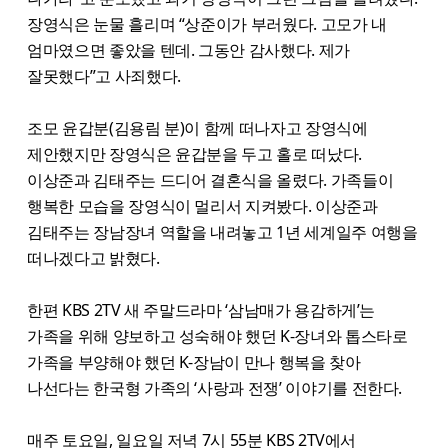
장영식은 눈물 흘리며 “상준이가 부러웠다. 고모가 내
엄마였으면 좋았을 텐데. 그동안 감사했다. 제가
잘못했다”고 사죄했다.
조모 윤갑분(김용림 분)이 함께 떠나자고 장영식에
제안했지만 장영식은 윤갑분을 두고 홀로 떠났다.
이상준과 김태주는 드디어 결혼식을 올렸다. 가족들이
행복한 모습을 장영식이 멀리서 지켜봤다. 이상준과
김태주는 장남장녀 역할을 내려놓고 1년 세계일주 여행을
떠나겠다고 밝혔다.
한편 KBS 2TV 새 주말드라마 ‘삼남매가 용감하게’는
가족을 위해 양보하고 성숙해야 했던 K-장녀와 톱스타로
가족을 부양해야 했던 K-장남이 만나 행복을 찾아
나선다는 한국형 가족의 ‘사랑과 전쟁’ 이야기를 전한다.
매주 토요일, 일요일 저녁 7시 55분 KBS 2TV에서