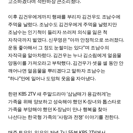
고소하겠다며 적반하장 큰소리쳤다.
이후 김건우에게까지 행패를 부리자 김건우도 조남수에
주먹을 날렸다. 조남수도 김건우에게 주먹을 날렸지만
조남수는 인기척이 들리자 쓰러져 의식을 잃은 척
자작극까지 벌였다. 신무영은 “아까 안정적으로 쓰러졌다.
운동 좋아해서 그 정도 눈썰미는 있다”며 조남수의
자작극을 알아차렸다. 김건우는 누나 김소림에게 얼음물
양동이를 가져오라고 부탁했다. 김건우가 셋을 셀 동안 안
깨어나면 얼음물을 뿌리겠다고 말하자 조남수는
“하나”만에 일어나 도망쳐 웃음을 자아냈다.
한편 KBS 2TV 새 주말드라마 ‘삼남매가 용감하게’는
가족을 위해 양보하고 성숙해야 했던 K-장녀와 톱스타로
가족을 부양해야 했던 K-장남이 만나 행복을 찾아
나선다는 한국형 가족의 ‘사랑과 전쟁’ 이야기를 전한다.
매주 토요일, 일요일 저녁 7시 55분 KBS 2TV에서