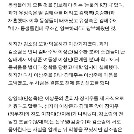
동생들에게 모든 것을 양보해야 하는 ‘눈물의 K장녀’ 였다.
과거 유정숙은 딸 김태주를 데리고 김행복(송승환)과
재혼했다. 이후 동생들이 태어났고 유정숙은 김태주에
“네가 동생들한테 무조건 양보하라”고 당부해왔던 것.
하지만 김소림 또한 억울하긴 마찬가지였다. 과거
김소림은 언니 김태주와 이상준(임주환 분)이 스캔들이 난
상태에서 이상준 여동생 이상민(문예원 분)과 학교에서
몸싸움을 벌이다 정학을 당했고 대학 입시에 실패했다.
하지만 다시 이상준을 만난 김태주는 이상준에 마음을
고백했고, 두 사람은 결혼도 전에 혼인신고를 했다.
장영식(민성욱)은 이상준의 혼외자 장지우를 제 자식으로
키웠다고 말했다. 심지어 이상준과 김태주 앞에 장지우
(정우진)의 친모 이장미(안지혜)가 나타났다. 김소림의 전
남친 조남수(양대혁)는 신무영(김승수)과 김소림이 서로
좋아한다는 사실을 알게된 뒤 악행을 꾸몄지만 김소림은