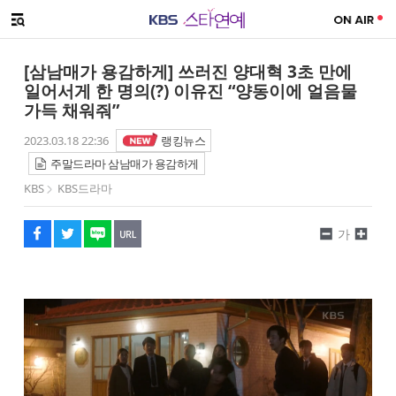
SNS 공유하기
메뉴 열기
페이스북
트위터
네이버
URL복사
글씨 작게보기
글씨 크게보기
[삼남매가 용감하게] 쓰러진 양대혁 3초 만에
일어서게 한 명의(?) 이유진 “양동이에 얼음물
가득 채워줘”
2023.03.18 22:36
랭킹뉴스
주말드라마 삼남매가 용감하게
KBS
KBS드라마
가