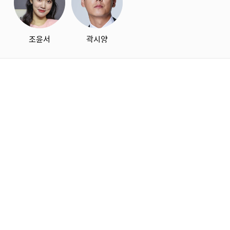
조윤서
곽시양