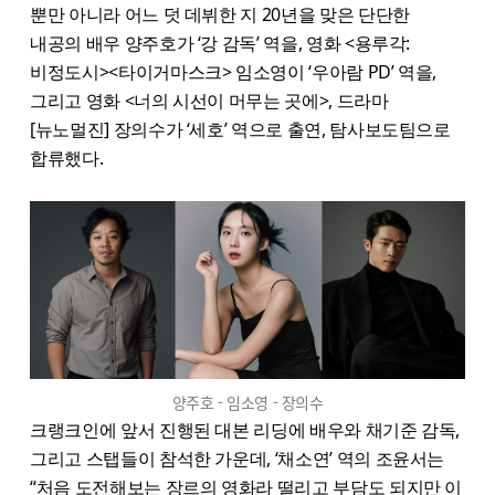
뿐만 아니라 어느 덧 데뷔한 지 20년을 맞은 단단한
내공의 배우 양주호가 ‘강 감독’ 역을, 영화 <용루각:
비정도시><타이거마스크> 임소영이 ‘우아람 PD’ 역을,
그리고 영화 <너의 시선이 머무는 곳에>, 드라마
[뉴노멀진] 장의수가 ‘세호’ 역으로 출연, 탐사보도팀으로
합류했다.
양주호 - 임소영 - 장의수
크랭크인에 앞서 진행된 대본 리딩에 배우와 채기준 감독,
그리고 스탭들이 참석한 가운데, ‘채소연’ 역의 조윤서는
“처음 도전해보는 장르의 영화라 떨리고 부담도 되지만 이