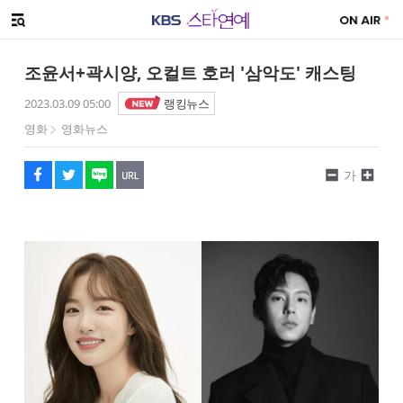
SNS 공유하기
메뉴 열기
페이스북
트위터
네이버
URL복사
글씨 작게보기
글씨 크게보기
조윤서+곽시양, 오컬트 호러 '삼악도' 캐스팅
2023.03.09 05:00
랭킹뉴스
영화
영화뉴스
가