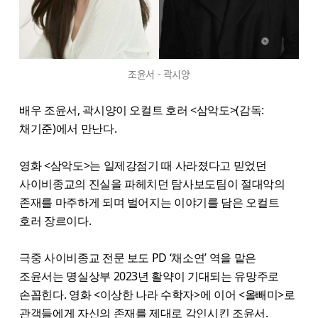
조윤서 - 곽시양
배우 조윤서, 곽시양이 오컬트 호러 <삼악도>(감독:
채기준)에서 만난다.
영화 <삼악도>는 일제강점기 때 사라졌다고 믿었던
사이비종교의 진실을 파헤치던 탐사보도팀이 절대악의
존재를 마주하게 되며 벌어지는 이야기를 담은 오컬트
호러 장르이다.
극중 사이비종교 전문 보도 PD ‘채소연’ 역을 맡은
조윤서는 명실상부 2023년 활약이 기대되는 유망주로
손꼽힌다. 영화 <이상한 나라 수학자>에 이어 <올빼미>로
관객들에게 자신의 존재를 제대로 각인시킨 조윤서.