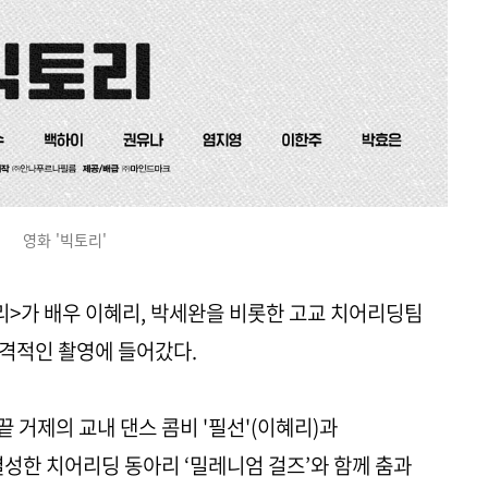
영화 '빅토리'
리>가 배우 이혜리, 박세완을 비롯한 고교 치어리딩팀
 본격적인 촬영에 들어갔다.
 끝 거제의 교내 댄스 콤비 '필선'(이혜리)과
 결성한 치어리딩 동아리 ‘밀레니엄 걸즈’와 함께 춤과