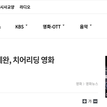
시사교양
라디오
더보기
더보기
더보기
스
KBS
영화-OTT
음악
세완, 치어리딩 영화
영화
영화뉴스
가