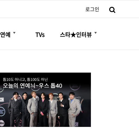
검색
로그인
더보기
더보기
연예
TVs
스타★인터뷰