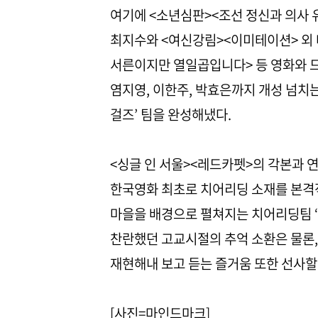
여기에 <소년심판><조선 정신과 의사 
최지수와 <여신강림><이미테이션> 외 
서른이지만 열일곱입니다> 등 영화와 드
염지영, 이한주, 박효은까지 개성 넘치
걸즈’ 팀을 완성해냈다.
<싱글 인 서울><레드카펫>의 각본과 
한국영화 최초로 치어리딩 소재를 본격적으
마을을 배경으로 펼쳐지는 치어리딩팀 ‘
찬란했던 고교시절의 추억 소환은 물론
재현해내 보고 듣는 즐거움 또한 선사할
[사진=마인드마크]