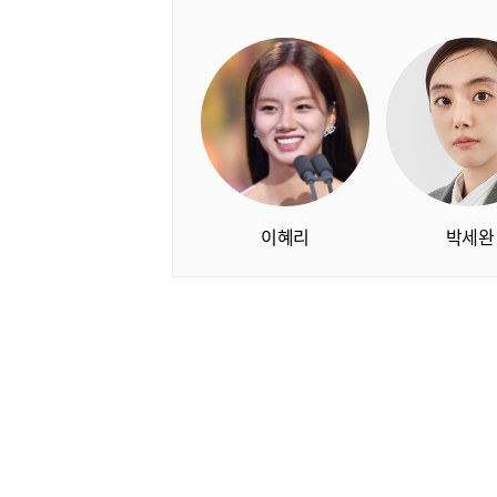
이혜리
박세완