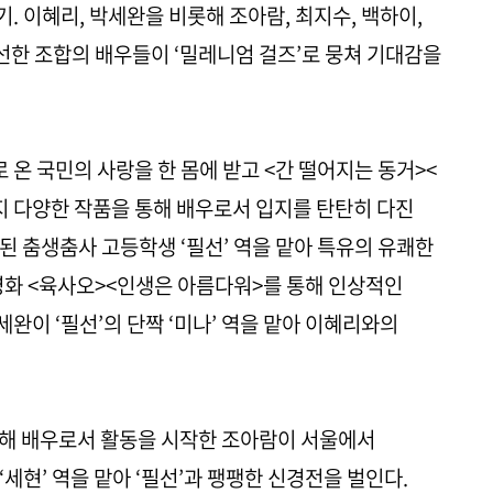
 이혜리, 박세완을 비롯해 조아람, 최지수, 백하이,
신선한 조합의 배우들이 ‘밀레니엄 걸즈’로 뭉쳐 기대감을
로 온 국민의 사랑을 한 몸에 받고 <간 떨어지는 동거><
지 다양한 작품을 통해 배우로서 입지를 탄탄히 다진
된 춤생춤사 고등학생 ‘필선’ 역을 맡아 특유의 유쾌한
영화 <육사오><인생은 아름다워>를 통해 인상적인
완이 ‘필선’의 단짝 ‘미나’ 역을 맡아 이혜리와의
통해 배우로서 활동을 시작한 조아람이 서울에서
세현’ 역을 맡아 ‘필선’과 팽팽한 신경전을 벌인다.