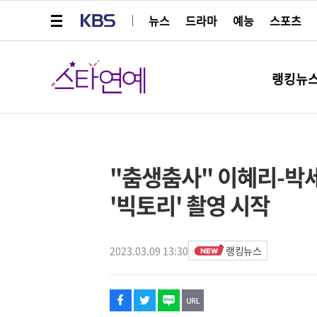
메뉴 열기
KBS
뉴스
드라마
예능
스포츠
스타연예
랭킹뉴
페이스북
트위터
네이버
URL복사
글씨 작게보기
글씨 크게보기
스타박스
"춤생춤사" 이혜리-박
'빅토리' 촬영 시작
2023.03.09 13:30
랭킹뉴스