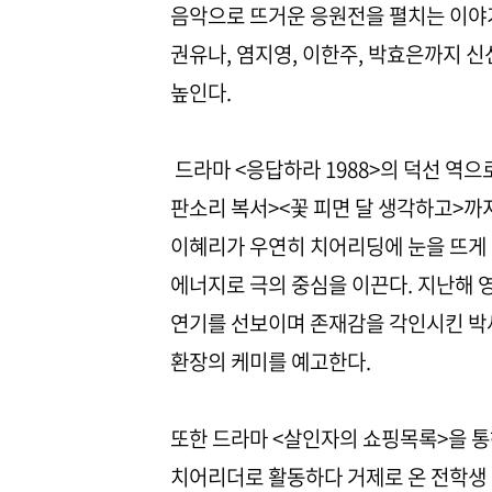
음악으로 뜨거운 응원전을 펼치는 이야기.
권유나, 염지영, 이한주, 박효은까지 
높인다.
드라마 <응답하라 1988>의 덕선 역으
판소리 복서><꽃 피면 달 생각하고>까
이혜리가 우연히 치어리딩에 눈을 뜨게 
에너지로 극의 중심을 이끈다. 지난해 
연기를 선보이며 존재감을 각인시킨 박세
환장의 케미를 예고한다.
또한 드라마 <살인자의 쇼핑목록>을 
치어리더로 활동하다 거제로 온 전학생 ‘