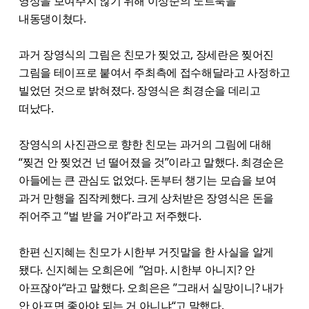
영상을 보여주지 않기 위해 이상준의 노트북을
내동댕이쳤다.
과거 장영식의 그림은 친모가 찢었고, 장세란은 찢어진
그림을 테이프로 붙여서 주최측에 접수해달라고 사정하고
빌었던 것으로 밝혀졌다. 장영식은 최경순을 데리고
떠났다.
장영식의 사진관으로 향한 친모는 과거의 그림에 대해
“찢건 안 찢었건 넌 떨어졌을 것”이라고 말했다. 최경순은
아들에는 큰 관심도 없었다. 돈부터 챙기는 모습을 보여
과거 만행을 짐작케했다. 크게 상처받은 장영식은 돈을
쥐어주고 “벌 받을 거야”라고 저주했다.
한편 신지혜는 친모가 시한부 거짓말을 한 사실을 알게
됐다. 신지혜는 오희은에 ”엄마. 시한부 아니지? 안
아프잖아“라고 말했다. 오희은은 ”그래서 실망이니? 내가
안 아프면 좋아야 되는 거 아니냐“고 말했다.