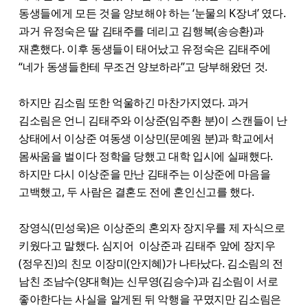
동생들에게 모든 것을 양보해야 하는 ‘눈물의 K장녀’ 였다.
과거 유정숙은 딸 김태주를 데리고 김행복(송승환)과
재혼했다. 이후 동생들이 태어났고 유정숙은 김태주에
“네가 동생들한테 무조건 양보하라”고 당부해왔던 것.
하지만 김소림 또한 억울하긴 마찬가지였다. 과거
김소림은 언니 김태주와 이상준(임주환 분)이 스캔들이 난
상태에서 이상준 여동생 이상민(문예원 분)과 학교에서
몸싸움을 벌이다 정학을 당했고 대학 입시에 실패했다.
하지만 다시 이상준을 만난 김태주는 이상준에 마음을
고백했고, 두 사람은 결혼도 전에 혼인신고를 했다.
장영식(민성욱)은 이상준의 혼외자 장지우를 제 자식으로
키웠다고 말했다. 심지어 이상준과 김태주 앞에 장지우
(정우진)의 친모 이장미(안지혜)가 나타났다. 김소림의 전
남친 조남수(양대혁)는 신무영(김승수)과 김소림이 서로
좋아한다는 사실을 알게된 뒤 악행을 꾸몄지만 김소림은