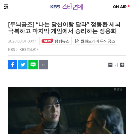
SNS 공유하기
메뉴 열기
페이스북
트위터
네이버
URL복사
글씨 작게보기
글씨 크게보기
[두뇌공조] “나는 당신이랑 달라” 정동환 세뇌
극복하고 마지막 게임에서 승리하는 정용화
2023.03.01 00:11
랭킹뉴스
월화드라마 두뇌공조
KBS
KBS드라마
가