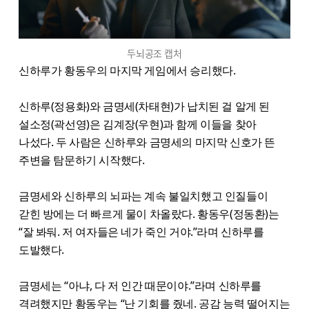
두뇌공조 캡처
신하루가 황동우의 마지막 게임에서 승리했다.
신하루(정용화)와 금명세(차태현)가 납치된 걸 알게 된
설소정(곽선영)은 김계장(우현)과 함께 이들을 찾아
나섰다. 두 사람은 신하루와 금명세의 마지막 신호가 뜬
주변을 탐문하기 시작했다.
금명세와 신하루의 뇌파는 계속 불일치했고 인질들이
갇힌 방에는 더 빠르게 물이 차올랐다. 황동우(정동환)는
“잘 봐둬. 저 여자들은 네가 죽인 거야.”라며 신하루를
도발했다.
금명세는 “아냐, 다 저 인간 때문이야.”라며 신하루를
격려했지만 황동우는 “난 기회를 줬네. 공감 능력 떨어지는