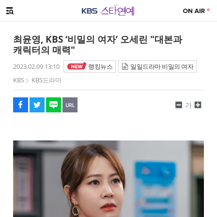
SNS 공유하기
메뉴 열기
페이스북
트위터
네이버
URL복사
글씨 작게보기
글씨 크게보기
최윤영, KBS ‘비밀의 여자’ 오세린 "대본과
캐릭터의 매력"
2023.02.09 13:10
랭킹뉴스
일일드라마 비밀의 여자
KBS
KBS드라마
가