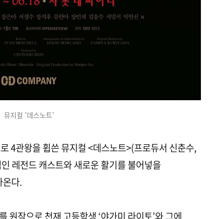
뮤지컬 '데스노트'
 4관왕을 휩쓴 뮤지컬 <데스노트>(프로듀서 신춘수,
역인 레전드 캐스트와 새로운 활기를 불어넣을
아온다.
를 원작으로 천재 고등학생 ‘야가미 라이토’와 그에