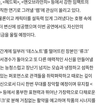
, <헤드윅>, <맨오브라만차> 등에서 강한 임팩트의
한 연기로 그려낼 ‘렘’에 관심이 쏠리고 있다.
 물론이고 캐릭터를 설득력 있게 그려냈다는 호평 속에
터 변신에 성공했으며 이번 공연에서도 자신만의
심금을 울릴 예정이다.
간계에 일부러 ‘데스노트’를 떨어뜨린 장본인 ‘류크’
 서경수가 돌아오고 또 다른 매력적인 사신을 만들어낼
수는 능청스럽고 장난기 넘치는 모습과 냉정하고 섬뜩한
 있는 퍼포먼스로 관객들을 쥐락펴락하고 때로는 깊이
신으로서 다시 한번 무대를 장악할 예정이며 뮤지컬 <
파리> 등에서 풍부한 표현력과 뛰어난 가창력으로 다채로운
류크’로 분해 거침없는 활약을 예고하며 작품의 시너지를