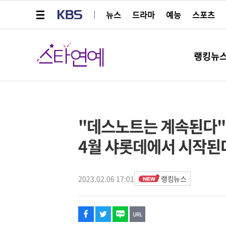
메뉴 열기
KBS
뉴스
드라마
예능
스포츠
스타연예
랭킹뉴
페이스북
트위터
네이버
URL복사
글씨 작게보기
글씨 크게보기
스타박스
"데스노트는 계속된다"
4월 샤롯데에서 시작된
2023.02.06 17:01
랭킹뉴스