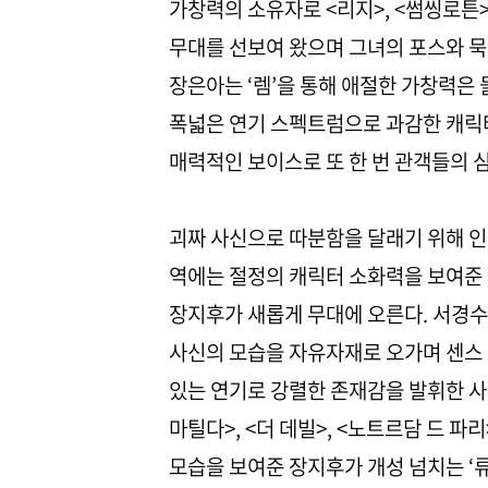
가창력의 소유자로 <리지>, <썸씽로튼>
무대를 선보여 왔으며 그녀의 포스와 묵직
장은아는 ‘렘’을 통해 애절한 가창력은
폭넓은 연기 스펙트럼으로 과감한 캐릭
매력적인 보이스로 또 한 번 관객들의 
괴짜 사신으로 따분함을 달래기 위해 인
역에는 절정의 캐릭터 소화력을 보여준
장지후가 새롭게 무대에 오른다. 서경
사신의 모습을 자유자재로 오가며 센스
있는 연기로 강렬한 존재감을 발휘한 사
마틸다>, <더 데빌>, <노트르담 드 
모습을 보여준 장지후가 개성 넘치는 ‘