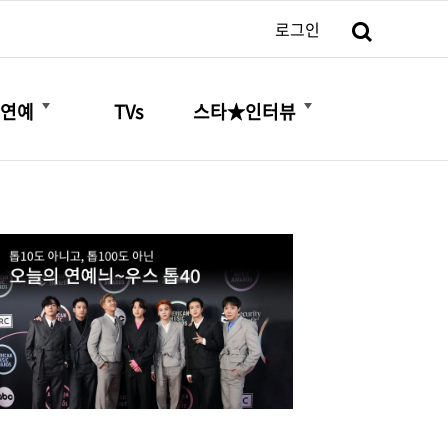
검색
로그인
더보기
더보기
연예
TVs
스타★인터뷰