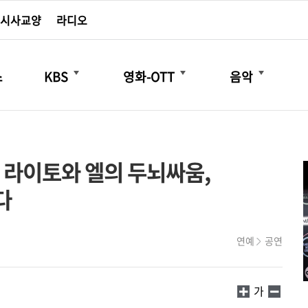
시사교양
라디오
더보기
더보기
더보기
스
KBS
영화-OTT
음악
 라이토와 엘의 두뇌싸움,
다
연예
공연
가