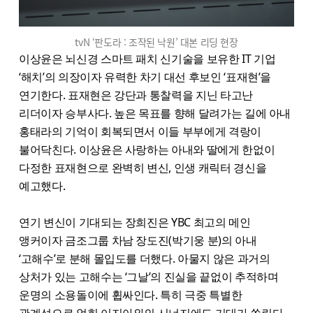
tvN ‘판도라 : 조작된 낙원’ 대본 리딩 현장
이상윤은 뇌신경 스마트 패치 신기술을 보유한 IT 기업
‘해치’의 의장이자 유력한 차기 대선 후보인 ‘표재현’을
연기한다. 표재현은 강단과 통찰력을 지닌 타고난
리더이자 승부사다. 높은 목표를 향해 달려가는 길에 아내
홍태라의 기억이 회복되면서 이들 부부에게 격랑이
불어닥친다. 이상윤은 사랑하는 아내와 딸에게 한없이
다정한 표재현으로 완벽히 변신, 인생 캐릭터 경신을
예고했다.
연기 변신이 기대되는 장희진은 YBC 최고의 메인
앵커이자 금조그룹 차남 장도진(박기웅 분)의 아내
‘고해수’로 분해 몰입도를 더했다. 아물지 않은 과거의
상처가 있는 고해수는 ‘그날’의 진실을 끝없이 추적하며
운명의 소용돌이에 휩싸인다. 특히 극중 특별한