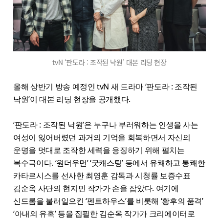
tvN ‘판도라 : 조작된 낙원’ 대본 리딩 현장
올해 상반기 방송 예정인 tvN 새 드라마 ‘판도라 : 조작된
낙원’이 대본 리딩 현장을 공개했다.
‘판도라 : 조작된 낙원’은 누구나 부러워하는 인생을 사는
여성이 잃어버렸던 과거의 기억을 회복하면서 자신의
운명을 멋대로 조작한 세력을 응징하기 위해 펼치는
복수극이다. ‘원더우먼’ ‘굿캐스팅’ 등에서 유쾌하고 통쾌한
카타르시스를 선사한 최영훈 감독과 시청률 보증수표
김순옥 사단의 현지민 작가가 손을 잡았다. 여기에
신드롬을 불러일으킨 ‘펜트하우스’를 비롯해 ‘황후의 품격’
‘아내의 유혹’ 등을 집필한 김순옥 작가가 크리에이터로