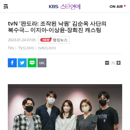
SNS 공유하기
메뉴 열기
페이스북
트위터
네이버
URL복사
글씨 작게보기
글씨 크게보기
tvN '판도라: 조작된 낙원' 김순옥 사단의
복수극... 이지아-이상윤-장희진 캐스팅
2023.01.24 07:05
랭킹뉴스
TVs
TV드라마
tvN드라마
가