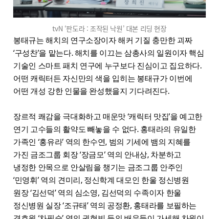
tvN ‘판도라 : 조작된 낙원’ 대본 리딩 현장
봉태규는 해치의 연구소장이자 해커 기질 충만한 괴짜
‘구성찬’을 맡는다. 해치를 이끄는 삼총사의 일원이자 핵심
기술인 스마트 패치 연구에 누구보다 진심이고 집요하다.
어떤 캐릭터든 자신만의 색을 입히는 봉태규가 이번에
어떤 개성 강한 인물을 완성했을지 기다려진다.
장르적 쾌감을 극대화하고 매운맛 ‘캐릭터 맛집’을 예고한
연기 고수들의 활약도 빼놓을 수 없다. 홍태라의 유일한
가족인 ‘홍유라’ 역의 한수연, 범의 기세에 뱀의 지혜를
가진 금조그룹 회장 ‘장금모’ 역의 안내상, 차분하고
냉정한 안목으로 안살림을 챙기는 금조그룹 안주인
‘민영휘’ 역의 견미리, 정신학계 대모인 한울 정신병원
원장 ‘김선덕’ 역의 심소영, 김선덕의 수족이자 한울
정신병원 실장 ‘조규태’ 역의 공정환, 홍태라를 보필하는
경호원 ‘차필승’ 역의 권현빈 등의 배우들이 가세해 차원이