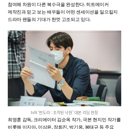
참여해 차원이 다른 복수극을 완성한다. 히트메이커
제작진과 믿고 보는 배우들이 어떤 센세이션을 일으킬지
드라마 팬들의 기대가 한껏 고조되고 있다.
tvN ‘판도라 : 조작된 낙원’ 대본 리딩 현장
최영훈 감독, 크리에이터 김순옥 작가, 극본 현지민 작가를
비롯해 이지아, 이상윤, 장희진, 박기웅, 봉태규 등 주요