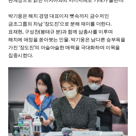
관계성으로 얽힌 이지아와의 시너지에도 기대가 쏠린다.
박기웅은 해치 경영 대표이자 뼛속까지 금수저인
금조그룹의 차남 ‘장도진’으로 분해 재미를 더한다.
표재현, 구성찬(봉태규 분)과 함께 삼총사를 이루며
해치에 애정을 쏟아붓는 인물. 박기웅은 남다른 승부욕을
가진 ‘장도진’의 아슬아슬한 매력을 극대화하며 이목을
집중시켰다.