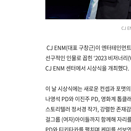
CJ 
CJ ENM(대표 구창근)이 엔터테인먼
선구적인 인물로 꼽힌 ‘2023 비저너리(V
CJ ENM 센터에서 시상식을 개최했다.
이 날 시상식에는 새로운 컨셉과 포맷
나영석 PD와 이진주 PD, 영화계 톱
스토리텔러 정서경 작가, 강렬한 존재감
걸그룹 (여자)아이들까지 함께해 자리를
PD와 티키타카를 펼치며 케미를 선보였