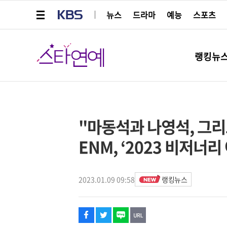
메뉴 열기
KBS
뉴스
드라마
예능
스포츠
스타연예
랭킹뉴
페이스북
트위터
네이버
URL복사
글씨 작게보기
글씨 크게보기
해시태그
"마동석과 나영석, 그리
ENM, ‘2023 비저너리
2023.01.09 09:58
랭킹뉴스