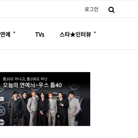
검색
로그인
더보기
더보기
연예
TVs
스타★인터뷰