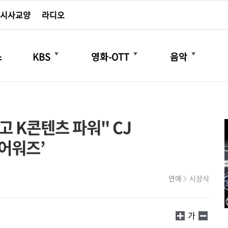
시사교양
라디오
더보기
더보기
더보기
스
KBS
영화-OTT
음악
고 K콘텐츠 파워" CJ
 어워즈’
연예
시상식
가